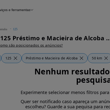
viços e ferramentas
Financiamento
Notícias e artigos
amaha
125
Yamaha 125 Préstimo e Macieira de Alc
omo são posicionados os anúncios?
125
Préstimo e Macieira de Alcoba
50 km
Nenhum resultado 
pesquis
Experimente selecionar menos filtros para
Quer ser notificado caso apareça um anúnc
escolheu? Guarde a sua pequisa para re