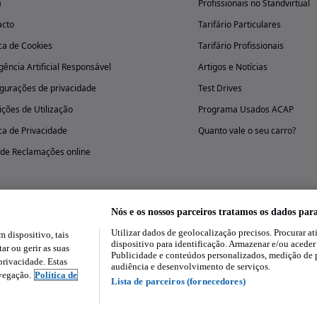
a
Profissionais no Standvirtual
acto
Tarifário Particulares
ica de Cookies
Tarifário Profissionais
igência Artificial Responsável
Artigos e Notícias
gurações de privacidade
Test Drives
ções de Utilização
Programa Usados ACAP
ica de Privacidade
Quanto vale o seu carro?
 de Reclamações online
Nós e os nossos parceiros tratamos os dados par
Utilizar dados de geolocalização precisos. Procurar at
dispositivo, tais
Experimenta a aplicação
dispositivo para identificação. Armazenar e/ou aceder
ar ou gerir as suas
Publicidade e conteúdos personalizados, medição de 
rivacidade. Estas
audiência e desenvolvimento de serviços.
avegação.
Política de
Lista de parceiros (fornecedores)