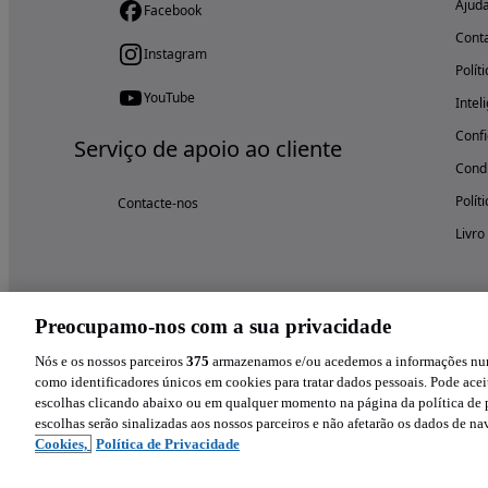
Ajud
Facebook
Cont
Instagram
Polít
YouTube
Intel
Confi
Serviço de apoio ao cliente
Condi
Polít
Contacte-nos
Livro
Preocupamo-nos com a sua privacidade
Nós e os nossos parceiros
375
armazenamos e/ou acedemos a informações num 
como identificadores únicos em cookies para tratar dados pessoais. Pode aceit
escolhas clicando abaixo ou em qualquer momento na página da política de p
escolhas serão sinalizadas aos nossos parceiros e não afetarão os dados de n
Cookies,
Política de Privacidade