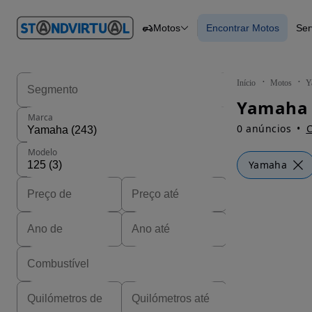
O nº 1
Motos
Encontrar Motos
Ser
em
Carros
Carros
Comerciais
Encontrar Motos
Motos
Barcos
Autocaravanas
Início
Motos
Y
Pesados
Marca
0 anúncios
C
Modelo
Yamaha