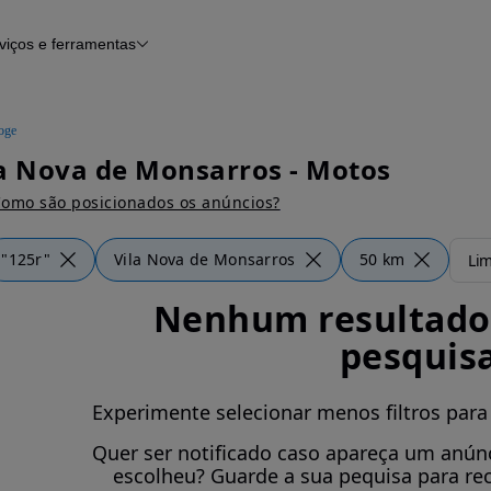
viços e ferramentas
Financiamento
Notícias e artigos
oge
a Nova de Monsarros - Motos
omo são posicionados os anúncios?
"125r"
Vila Nova de Monsarros
50 km
Lim
Nenhum resultado 
pesquis
Experimente selecionar menos filtros para
Quer ser notificado caso apareça um anúnc
escolheu? Guarde a sua pequisa para re