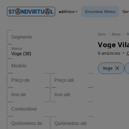
O nº 1
Motos
Encontrar Motos
Ser
em
Carros
Carros
Comerciais
Encontrar Motos
Motos
Barcos
Autocaravanas
Início
Motos
V
Pesados
Voge Vil
Marca
0 anúncios
C
Voge