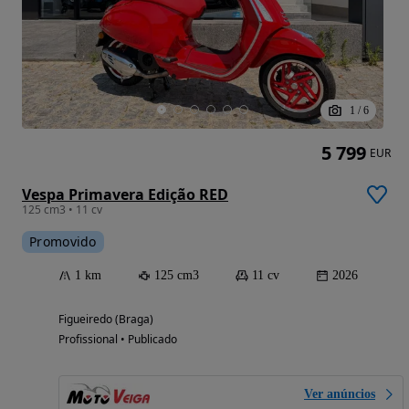
1
/
6
5 799
EUR
Vespa Primavera Edição RED
125 cm3 • 11 cv
Promovido
1 km
125 cm3
11 cv
2026
Figueiredo (Braga)
Profissional • Publicado
Ver anúncios