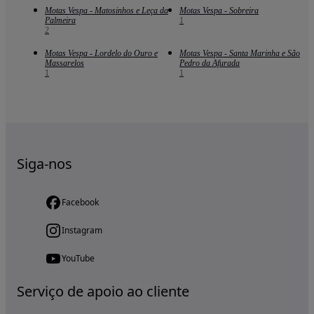
Motas Vespa - Matosinhos e Leça da
Motas Vespa - Sobreira
Palmeira
1
2
Motas Vespa - Lordelo do Ouro e
Motas Vespa - Santa Marinha e São
Massarelos
Pedro da Afurada
1
1
Siga-nos
Facebook
Instagram
YouTube
Serviço de apoio ao cliente