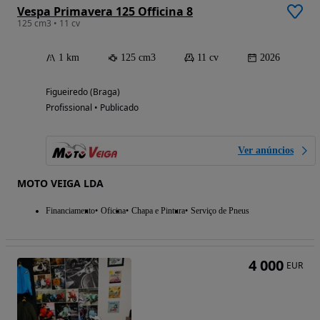
Vespa Primavera 125 Officina 8
125 cm3 • 11 cv
1 km
125 cm3
11 cv
2026
Figueiredo (Braga)
Profissional • Publicado
Ver anúncios
MOTO VEIGA LDA
Financiamento
Oficina
Chapa e Pintura
Serviço de Pneus
4 000
EUR