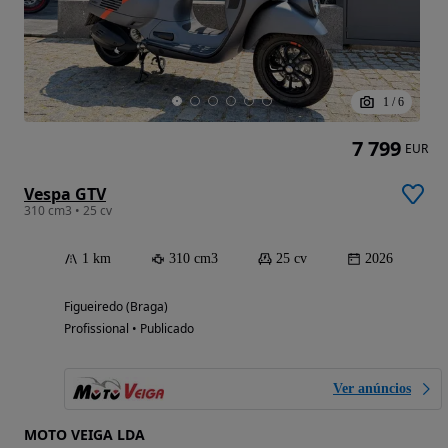
1
/
6
7 799
EUR
Vespa GTV
310 cm3 • 25 cv
1 km
310 cm3
25 cv
2026
Figueiredo (Braga)
Profissional • Publicado
Ver anúncios
MOTO VEIGA LDA