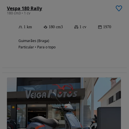
Vespa 180 Rally
180 cm3 • 1 cv
1 km
180 cm3
1 cv
1970
Guimarães (Braga)
Particular • Para o topo