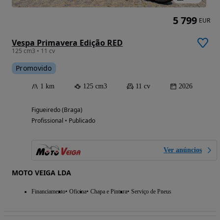
5 799
EUR
Vespa Primavera Edição RED
125 cm3 • 11 cv
Promovido
1 km
125 cm3
11 cv
2026
Figueiredo (Braga)
Profissional • Publicado
Ver anúncios
MOTO VEIGA LDA
Financiamento
Oficina
Chapa e Pintura
Serviço de Pneus