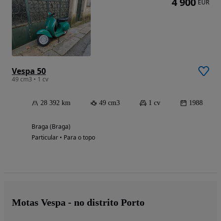
4 900
EUR
Vespa 50
49 cm3 • 1 cv
28 392 km
49 cm3
1 cv
1988
Braga (Braga)
Particular • Para o topo
Motas Vespa - no distrito Porto