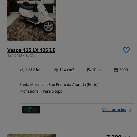
Vespa 125 LX 125 I.E
124 cm3 • 10 cv
1 812 km
124 cm3
10 cv
2009
Santa Marinha e São Pedro da Afurada (Porto)
Profissional • Para o topo
Ver anúncios