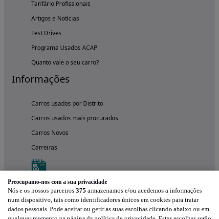
Tarifário Profissionais
Artigos e Notícias
Test Drives
Programa Usados ACAP
Quanto vale o seu carro?
Informações
Carros usados por Distrito
Carros usados mais procurados
Carros Novos
Carreiras
Preocupamo-nos com a sua privacidade
Nós e os nossos parceiros
375
armazenamos e/ou acedemos a informações
num dispositivo, tais como identificadores únicos em cookies para tratar
dados pessoais. Pode aceitar ou gerir as suas escolhas clicando abaixo ou em
qualquer momento na página da política de privacidade. Estas escolhas serão