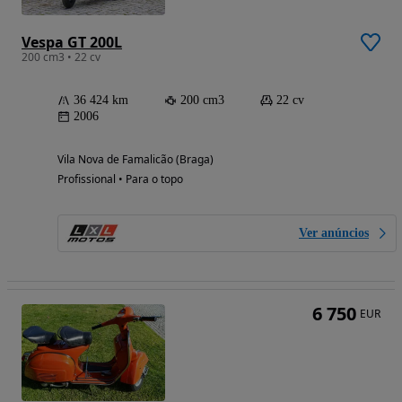
Vespa GT 200L
200 cm3 • 22 cv
36 424 km
200 cm3
22 cv
2006
Vila Nova de Famalicão (Braga)
Profissional • Para o topo
Ver anúncios
6 750
EUR