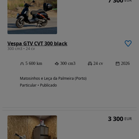
7 300
EUR
Vespa GTV CVT 300 black
300 cm3 • 24 cv
5 600 km
300 cm3
24 cv
2026
Matosinhos e Leça da Palmeira (Porto)
Particular • Publicado
3 300
EUR