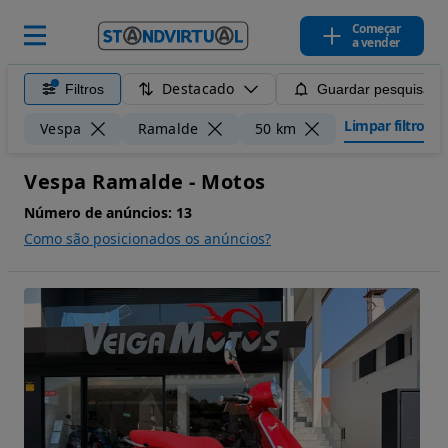
Começar
a vender
Destacado
Filtros
Guardar pesquisa
Limpar filtros
Vespa
Ramalde
50 km
Vespa Ramalde - Motos
Número de anúncios:
13
Como são posicionados os anúncios?