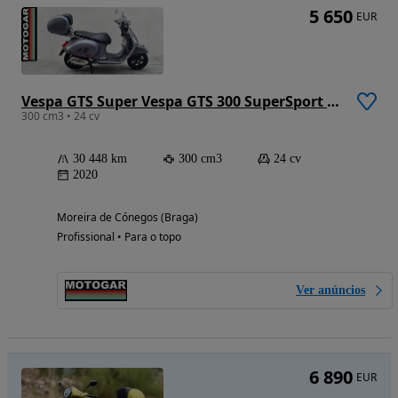
5 650
EUR
Vespa GTS Super Vespa GTS 300 SuperSport HPE ABS/ASR
300 cm3 • 24 cv
30 448 km
300 cm3
24 cv
2020
Moreira de Cónegos (Braga)
Profissional • Para o topo
Ver anúncios
6 890
EUR