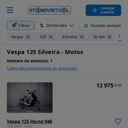
Começar
a vender
Destacado
Filtros
Guardar pesquisa
Limpa
Vespa
125
Silveira
50 km
Vespa 125 Silveira - Motos
Número de anúncios:
1
Como são posicionados os anúncios?
12 975
EUR
Vespa 125 Horse 946
125 cm3 • 12 cv