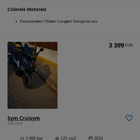
Cicloreis Motoreis
Financiamento
Oficina
Lavagem
Entrega em casa
3 399
EUR
Sym Cruisym
125 cm3
3 000 km
125 cm3
2024