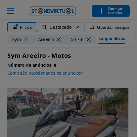
Começar
a vender
Destacado
Filtros
Guardar pesquisa
Limpar filtros
Sym
Areeiro
50 km
Sym Areeiro - Motos
Número de anúncios:
8
Como são posicionados os anúncios?