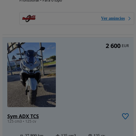
Profissional • Para o topo
Ver anúncios
2 600
EUR
Sym ADX TCS
125 cm3 • 125 cv
27 800 km
125 cm3
125 cv