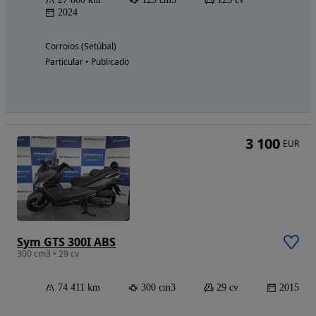
2024
Corroios (Setúbal)
Particular • Publicado
3 100
EUR
Sym GTS 300I ABS
300 cm3 • 29 cv
74 411 km
300 cm3
29 cv
2015