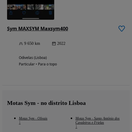
Sym MAXSYM Maxsym400
9 650 km
2022
Odivelas (Lisboa)
Particular • Para o topo
Motas Sym - no distrito Lisboa
Motas Sym - Olivais
Motas Sym - Santo António dos
1
Cavaleiros e Frielas
1