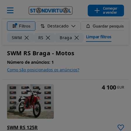
Começar
a vender
Destacado
Filtros
Guardar pesquisa
Limpar filtros
SWM
RS
Braga
SWM RS Braga - Motos
Número de anúncios:
1
Como são posicionados os anúncios?
4 100
EUR
SWM RS 125R