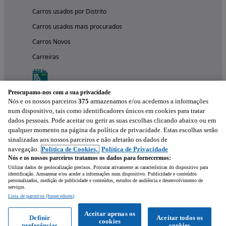
Carros usados por Distrito
Carros usados mais procurados
Carros Novos
Carreiras
Preocupamo-nos com a sua privacidade
Nós e os nossos parceiros
375
armazenamos e/ou acedemos a informações
num dispositivo, tais como identificadores únicos em cookies para tratar
dados pessoais. Pode aceitar ou gerir as suas escolhas clicando abaixo ou em
qualquer momento na página da política de privacidade. Estas escolhas serão
sinalizadas aos nossos parceiros e não afetarão os dados de
navegação.
Política de Cookies,
Política de Privacidade
Nós e os nossos parceiros tratamos os dados para fornecermos:
Experimenta a aplicação
Utilizar dados de geolocalização precisos. Procurar ativamente as características do dispositivo para
identificação. Armazenar e/ou aceder a informações num dispositivo. Publicidade e conteúdos
personalizados, medição de publicidade e conteúdos, estudos de audiência e desenvolvimento de
serviços.
Lista de parceiros (fornecedores)
Aceitar apenas os
Definir
Aceitar todos os
cookies
preferências
cookies