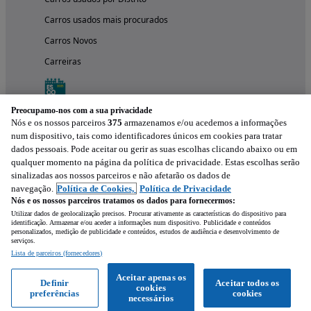
Carros usados mais procurados
Carros Novos
Carreiras
Preocupamo-nos com a sua privacidade
Nós e os nossos parceiros
375
armazenamos e/ou acedemos a informações
num dispositivo, tais como identificadores únicos em cookies para tratar
dados pessoais. Pode aceitar ou gerir as suas escolhas clicando abaixo ou em
qualquer momento na página da política de privacidade. Estas escolhas serão
sinalizadas aos nossos parceiros e não afetarão os dados de
navegação.
Política de Cookies,
Política de Privacidade
Nós e os nossos parceiros tratamos os dados para fornecermos:
Experimenta a aplicação
Utilizar dados de geolocalização precisos. Procurar ativamente as características do dispositivo para
identificação. Armazenar e/ou aceder a informações num dispositivo. Publicidade e conteúdos
personalizados, medição de publicidade e conteúdos, estudos de audiência e desenvolvimento de
serviços.
Lista de parceiros (fornecedores)
Aceitar apenas os
Definir
Aceitar todos os
cookies
preferências
cookies
necessários