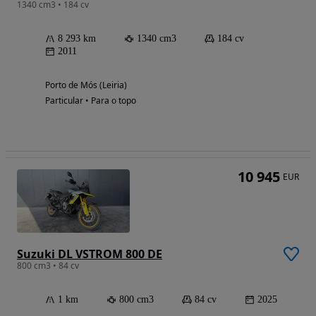
1340 cm3 • 184 cv
8 293 km
1340 cm3
184 cv
2011
Porto de Mós (Leiria)
Particular • Para o topo
10 945
EUR
Suzuki DL VSTROM 800 DE
800 cm3 • 84 cv
1 km
800 cm3
84 cv
2025