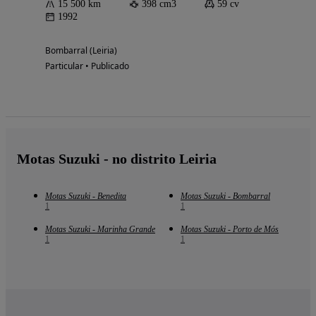
15 500 km
398 cm3
59 cv
1992
Bombarral (Leiria)
Particular • Publicado
Motas Suzuki - no distrito Leiria
Motas Suzuki - Benedita
Motas Suzuki - Bombarral
1
1
Motas Suzuki - Marinha Grande
Motas Suzuki - Porto de Mós
1
1