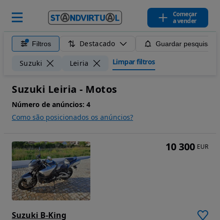
Começar
a vender
Destacado
Filtros
Guardar pesquisa
Limpar filtros
Suzuki
Leiria
Suzuki Leiria - Motos
Número de anúncios:
4
Como são posicionados os anúncios?
10 300
EUR
Suzuki B-King