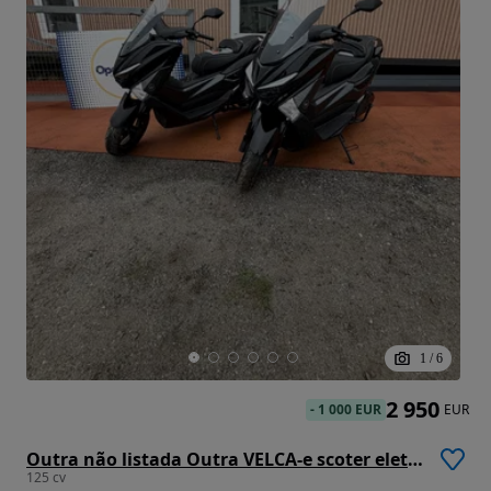
1
/
6
2 950
-
1 000 EUR
EUR
Outra não listada Outra VELCA-e scoter eletrica igual 125cc nova 2 lugares
125 cv