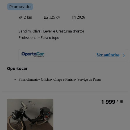
Promovido
2 km
125 cv
2026
Sandim, Olival, Lever e Crestuma (Porto)
Profissional • Para o topo
Ver anúncios
Oportocar
Financiamento
Oficina
Chapa e Pintura
Serviço de Pneus
1 999
EUR