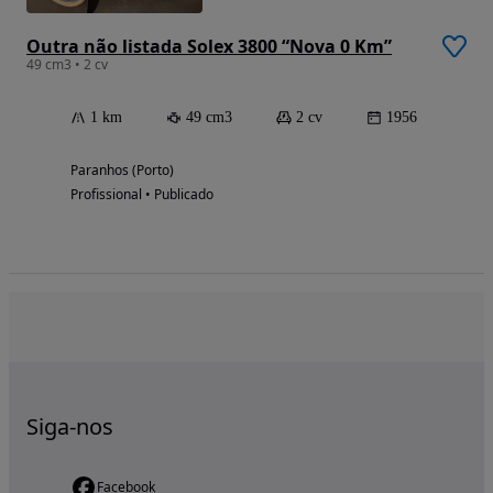
Outra não listada Solex 3800 “Nova 0 Km”
49 cm3 • 2 cv
1 km
49 cm3
2 cv
1956
Paranhos (Porto)
Profissional • Publicado
Siga-nos
Facebook