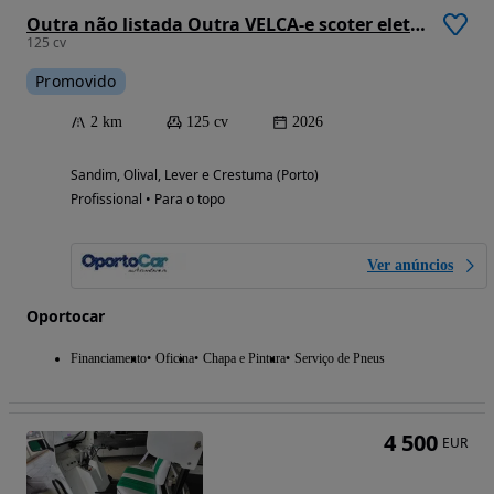
Outra não listada Outra VELCA-e scoter eletrica igual 125cc nova 2 lugares
125 cv
Promovido
2 km
125 cv
2026
Sandim, Olival, Lever e Crestuma (Porto)
Profissional • Para o topo
Ver anúncios
Oportocar
Financiamento
Oficina
Chapa e Pintura
Serviço de Pneus
4 500
EUR