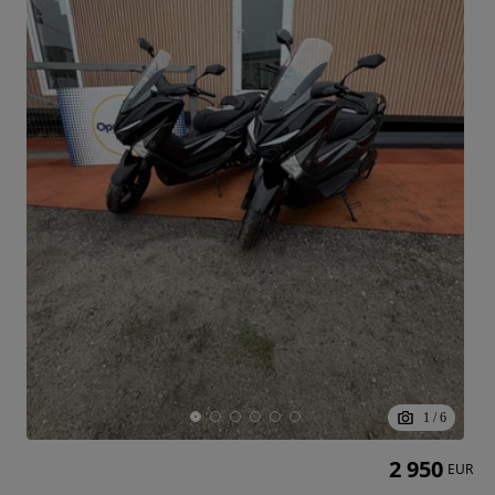
1
/
6
2 950
EUR