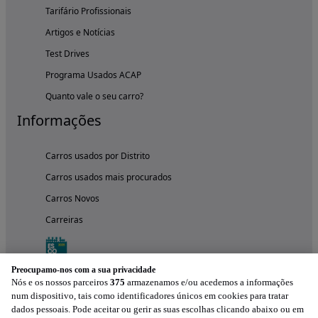
Tarifário Profissionais
Artigos e Notícias
Test Drives
Programa Usados ACAP
Quanto vale o seu carro?
Informações
Carros usados por Distrito
Carros usados mais procurados
Carros Novos
Carreiras
Preocupamo-nos com a sua privacidade
Nós e os nossos parceiros
375
armazenamos e/ou acedemos a informações
num dispositivo, tais como identificadores únicos em cookies para tratar
dados pessoais. Pode aceitar ou gerir as suas escolhas clicando abaixo ou em