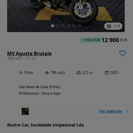
1
/
6
12 900
-
1 000 EUR
EUR
MV Agusta Brutale
798 cm3 • 112 cv
9 km
798 cm3
112 cv
2025
Vila Nova de Gaia (Porto)
Profissional • Para o topo
Ver anúncios
Ilustre Car, Sociedade Unipessoal Lda