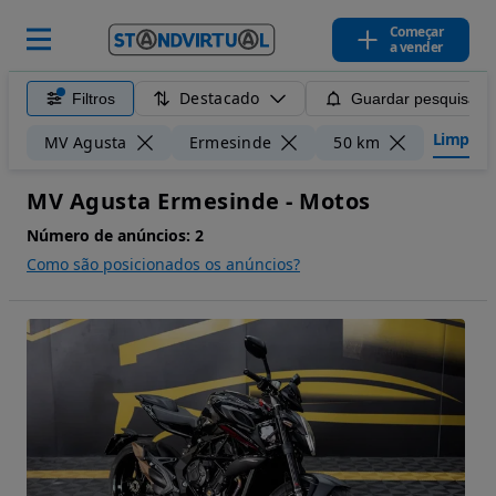
Começar
a vender
Destacado
Filtros
Guardar pesquisa
Limpar fi
MV Agusta
Ermesinde
50 km
MV Agusta Ermesinde - Motos
Número de anúncios:
2
Como são posicionados os anúncios?