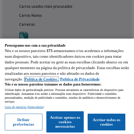
Carros usados mais procurados
Carros Novos
Carreiras
Preocupamo-nos com a sua privacidade
Nós e os nossos parceiros
375
armazenamos e/ou acedemos a informações
num dispositivo, tais como identificadores únicos em cookies para tratar
dados pessoais. Pode aceitar ou gerir as suas escolhas clicando abaixo ou em
qualquer momento na página da política de privacidade. Estas escolhas serão
sinalizadas aos nossos parceiros e não afetarão os dados de
navegação.
Política de Cookies,
Política de Privacidade
Nós e os nossos parceiros tratamos os dados para fornecermos:
Experimenta a aplicação
Utilizar dados de geolocalização precisos. Procurar ativamente as características do dispositivo para
identificação. Armazenar e/ou aceder a informações num dispositivo. Publicidade e conteúdos
personalizados, medição de publicidade e conteúdos, estudos de audiência e desenvolvimento de
serviços.
Lista de parceiros (fornecedores)
Aceitar apenas os
Definir
Aceitar todos os
cookies
preferências
cookies
necessários