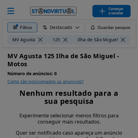
Começar
a vender
Destacado
Filtros
Guardar pesquisa
Li
MV Agusta
125
Ilha de São Miguel
MV Agusta 125 Ilha de São Miguel -
Motos
Número de anúncios:
0
Como são posicionados os anúncios?
Nenhum resultado para a
sua pesquisa
Experimente selecionar menos filtros para
conseguir mais resultados.
Quer ser notificado caso apareça um anúncio