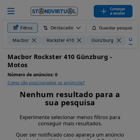
Começar
a vender
Destacado
Filtros
Guardar pesquisa
Limpa
Macbor
Rockster 410
Günzburg
Macbor Rockster 410 Günzburg -
Motos
Número de anúncios:
0
Como são posicionados os anúncios?
Nenhum resultado para a
sua pesquisa
Experimente selecionar menos filtros para
conseguir mais resultados.
Quer ser notificado caso apareça um anúncio