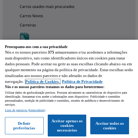
Carros usados mais procurados
Carros Novos
Carreiras
Preocupamo-nos com a sua privacidade
Nós e os nossos parceiros
375
armazenamos e/ou acedemos a informações
num dispositivo, tais como identificadores únicos em cookies para tratar
dados pessoais. Pode aceitar ou gerir as suas escolhas clicando abaixo ou em
qualquer momento na página da política de privacidade. Estas escolhas serão
sinalizadas aos nossos parceiros e não afetarão os dados de
navegação.
Política de Cookies,
Política de Privacidade
Nós e os nossos parceiros tratamos os dados para fornecermos:
Experimenta a aplicação
Utilizar dados de geolocalização precisos. Procurar ativamente as características do dispositivo para
identificação. Armazenar e/ou aceder a informações num dispositivo. Publicidade e conteúdos
personalizados, medição de publicidade e conteúdos, estudos de audiência e desenvolvimento de
serviços.
Lista de parceiros (fornecedores)
Aceitar apenas os
Definir
Aceitar todos os
cookies
preferências
cookies
necessários