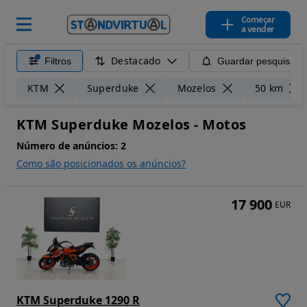
Começar
a vender
Destacado
Filtros
Guardar pesquisa
KTM
Superduke
Mozelos
50 km
KTM Superduke Mozelos - Motos
Número de anúncios:
2
Como são posicionados os anúncios?
17 900
EUR
KTM Superduke 1290 R