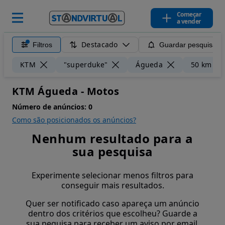
Começar
a vender
Destacado
Filtros
Guardar pesquisa
KTM
"superduke"
Águeda
50 km
KTM Águeda - Motos
Número de anúncios:
0
Como são posicionados os anúncios?
Nenhum resultado para a
sua pesquisa
Experimente selecionar menos filtros para
conseguir mais resultados.
Quer ser notificado caso apareça um anúncio
dentro dos critérios que escolheu? Guarde a
sua pequisa para receber um aviso por email.