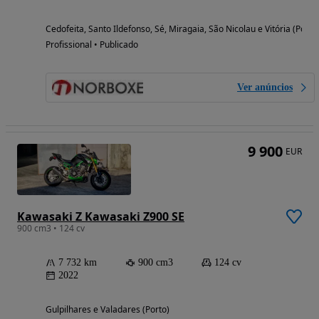
Cedofeita, Santo Ildefonso, Sé, Miragaia, São Nicolau e Vitória (Porto
Profissional • Publicado
Ver anúncios
9 900
EUR
Kawasaki Z Kawasaki Z900 SE
900 cm3 • 124 cv
7 732 km
900 cm3
124 cv
2022
Gulpilhares e Valadares (Porto)