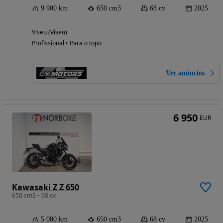
9 900 km
650 cm3
68 cv
2025
Viseu (Viseu)
Profissional • Para o topo
Ver anúncios
6 950
EUR
Kawasaki Z Z 650
650 cm3 • 68 cv
5 080 km
650 cm3
68 cv
2025