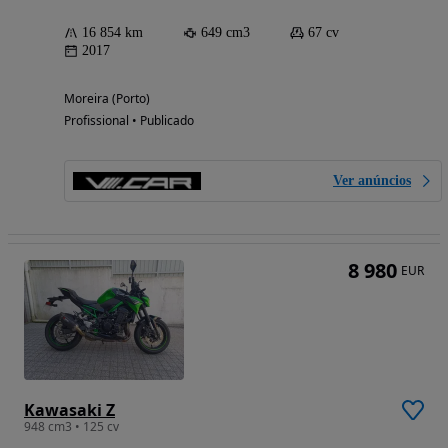
16 854 km
649 cm3
67 cv
2017
Moreira (Porto)
Profissional • Publicado
Ver anúncios
8 980
EUR
Kawasaki Z
948 cm3 • 125 cv