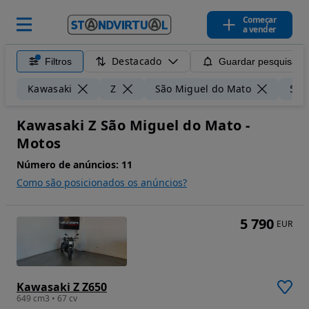
Começar
a vender
Destacado
Filtros
Guardar pesquisa
Kawasaki
Z
São Miguel do Mato
50 
Kawasaki Z São Miguel do Mato -
Motos
Número de anúncios:
11
Como são posicionados os anúncios?
5 790
EUR
Kawasaki Z Z650
649 cm3 • 67 cv