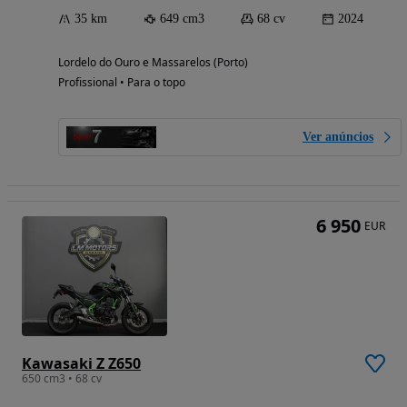
35 km
649 cm3
68 cv
2024
Lordelo do Ouro e Massarelos (Porto)
Profissional • Para o topo
Ver anúncios
6 950
EUR
Kawasaki Z Z650
650 cm3 • 68 cv