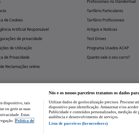
a
Profissionais no Standvirtual
acto
Tarifário Particulares
ica de Cookies
Tarifário Profissionais
igência Artificial Responsável
Artigos e Notícias
gurações de privacidade
Test Drives
ções de Utilização
Programa Usados ACAP
ica de Privacidade
Quanto vale o seu carro?
 de Reclamações online
Nós e os nossos parceiros tratamos os dados par
Utilizar dados de geolocalização precisos. Procurar at
dispositivo, tais
Experimenta a aplicação
dispositivo para identificação. Armazenar e/ou aceder
ar ou gerir as suas
Publicidade e conteúdos personalizados, medição de 
rivacidade. Estas
audiência e desenvolvimento de serviços.
avegação.
Política de
Lista de parceiros (fornecedores)