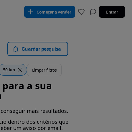
Começar a vender
Entrar
 - Motos
Guardar pesquisa
50 km
Limpar filtros
para a sua
a
 conseguir mais resultados.
io dentro dos critérios que
ceber um aviso por email.