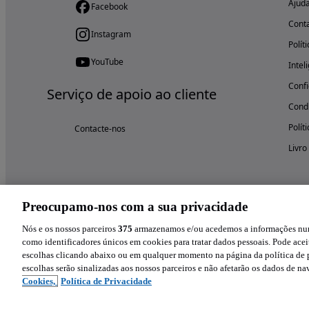
Ajud
Facebook
Cont
Instagram
Polít
YouTube
Intel
Confi
Serviço de apoio ao cliente
Condi
Polít
Contacte-nos
Livro
Preocupamo-nos com a sua privacidade
Nós e os nossos parceiros
375
armazenamos e/ou acedemos a informações num 
como identificadores únicos em cookies para tratar dados pessoais. Pode aceit
escolhas clicando abaixo ou em qualquer momento na página da política de p
escolhas serão sinalizadas aos nossos parceiros e não afetarão os dados de n
Cookies,
Política de Privacidade