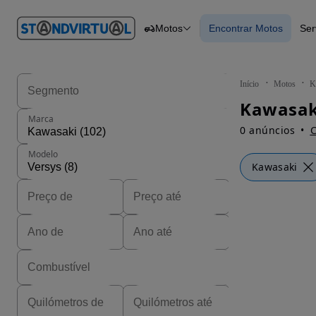
O nº 1
Motos
Encontrar Motos
Ser
em
Carros
Carros
Comerciais
Encontrar Motos
Motos
Barcos
Autocaravanas
Início
Motos
K
Pesados
Marca
0 anúncios
C
Modelo
Kawasaki