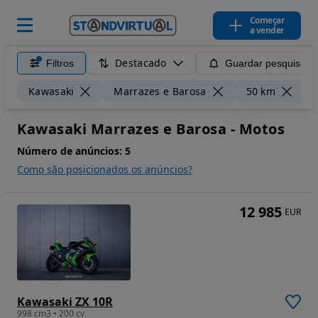
Começar
a vender
Destacado
Filtros
Guardar pesquisa
L
Kawasaki
Marrazes e Barosa
50 km
Kawasaki Marrazes e Barosa - Motos
Número de anúncios:
5
Como são posicionados os anúncios?
12 985
EUR
Kawasaki ZX 10R
998 cm3 • 200 cv