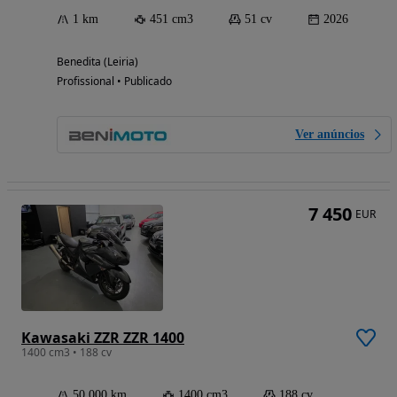
1 km
451 cm3
51 cv
2026
Benedita (Leiria)
Profissional • Publicado
Ver anúncios
7 450
EUR
Kawasaki ZZR ZZR 1400
1400 cm3 • 188 cv
50 000 km
1400 cm3
188 cv