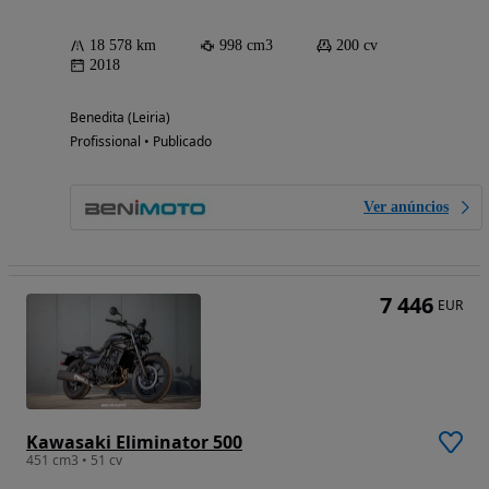
18 578 km
998 cm3
200 cv
2018
Benedita (Leiria)
Profissional • Publicado
Ver anúncios
7 446
EUR
Kawasaki Eliminator 500
451 cm3 • 51 cv