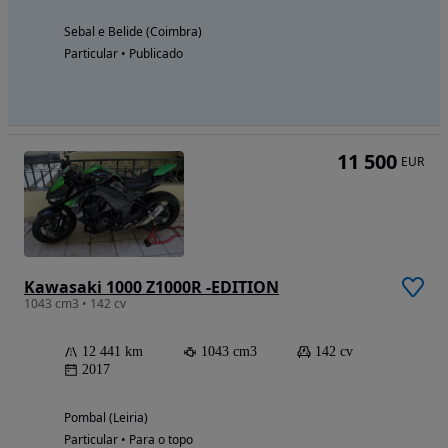
Sebal e Belide (Coimbra)
Particular • Publicado
11 500
EUR
Kawasaki 1000 Z1000R -EDITION
1043 cm3 • 142 cv
12 441 km
1043 cm3
142 cv
2017
Pombal (Leiria)
Particular • Para o topo