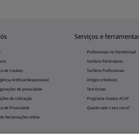
nós
Serviços e ferramenta
a
Profissionais no Standvirtual
acto
Tarifário Particulares
ica de Cookies
Tarifário Profissionais
igência Artificial Responsável
Artigos e Notícias
gurações de privacidade
Test Drives
ções de Utilização
Programa Usados ACAP
ica de Privacidade
Quanto vale o seu carro?
 de Reclamações online