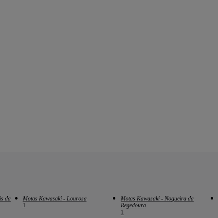
is da
Motas Kawasaki - Lourosa
Motas Kawasaki - Nogueira da
1
Regedoura
1