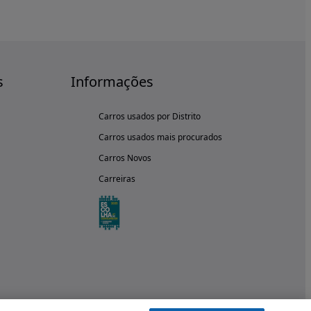
s
Informações
Carros usados por Distrito
Carros usados mais procurados
Carros Novos
Carreiras