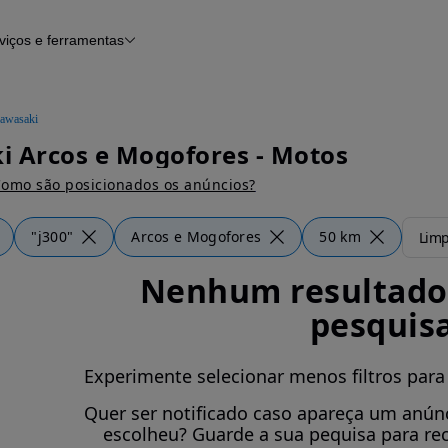
viços e ferramentas
Financiamento
Notícias e artigos
awasaki
 Arcos e Mogofores - Motos
omo são posicionados os anúncios?
"j300"
Arcos e Mogofores
50 km
Limp
Nenhum resultado 
pesquis
Experimente selecionar menos filtros para
Quer ser notificado caso apareça um anúnc
escolheu? Guarde a sua pequisa para re