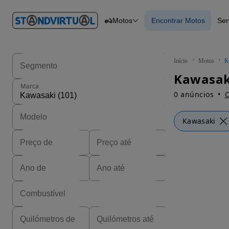
O nº 1
Motos
Encontrar Motos
Ser
em
Carros
Carros
Comerciais
Encontrar Motos
Motos
Barcos
Autocaravanas
Início
Motos
K
Pesados
Kawasaki
Marca
0 anúncios
C
Kawasaki