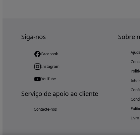
Siga-nos
Sobre 
Ajud
Facebook
Cont
Instagram
Polít
YouTube
Intel
Confi
Serviço de apoio ao cliente
Condi
Polít
Contacte-nos
Livro