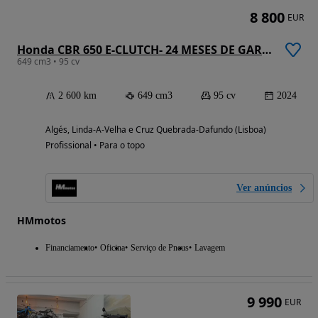
8 800
EUR
Honda CBR 650 E-CLUTCH- 24 MESES DE GARANTIA
649 cm3 • 95 cv
2 600 km
649 cm3
95 cv
2024
Algés, Linda-A-Velha e Cruz Quebrada-Dafundo (Lisboa)
Profissional • Para o topo
Ver anúncios
HMmotos
Financiamento
Oficina
Serviço de Pneus
Lavagem
9 990
EUR