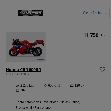
Ver anúncios
11 750
EUR
Honda CBR 600RR
600 cm3 • 120 cv
2 233 km
600 cm3
120 cv
2025
Santo António dos Cavaleiros e Frielas (Lisboa)
Profissional • Para o topo