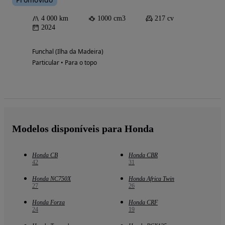
4 000 km
1000 cm3
217 cv
2024
Funchal (Ilha da Madeira)
Particular • Para o topo
Modelos disponíveis para Honda
Honda CB
Honda CBR
42
31
Honda NC750X
Honda Africa Twin
27
26
Honda Forza
Honda CRF
24
19