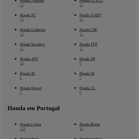
Honda Transalp
Honda PCX125
15
14
Honda NT
Honda X-ADV
13
13
Honda Goldwing
Honda CBF
12
11
Honda Varadero
Honda VFR
11
11
Honda ADV
Honda SH
10
8
Honda XL
Honda 50
8
7
Honda Hornet
Honda CL
7
6
Honda em Portugal
Honda Lisboa
Honda Braga
129
56
Honda Porto
Honda Setúbal