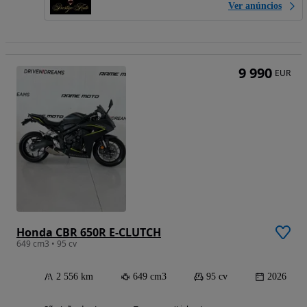
Ver anúncios
9 990
EUR
Honda CBR 650R E-CLUTCH
649 cm3 • 95 cv
2 556 km
649 cm3
95 cv
2026