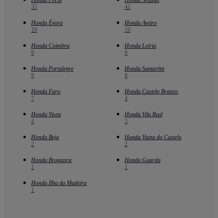
55
41
Honda Évora
Honda Aveiro
19
10
Honda Coimbra
Honda Leiria
9
9
Honda Portalegre
Honda Santarém
9
8
Honda Faro
Honda Castelo Branco
7
4
Honda Viseu
Honda Vila Real
4
3
Honda Beja
Honda Viana do Castelo
2
2
Honda Bragança
Honda Guarda
1
1
Honda Ilha da Madeira
1