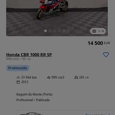
1
/
6
14 500
EUR
Honda CBR 1000 RR SP
999 cm3 • 181 cv
Promovido
33 944 km
999 cm3
181 cv
2015
Baguim do Monte (Porto)
Profissional • Publicado