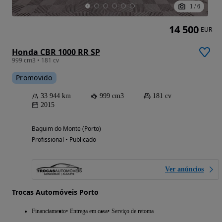
1
/
6
14 500
EUR
Honda CBR 1000 RR SP
999 cm3 • 181 cv
Promovido
33 944 km
999 cm3
181 cv
2015
Baguim do Monte (Porto)
Profissional • Publicado
Ver anúncios
Trocas Automóveis Porto
Financiamento
Entrega em casa
Serviço de retoma