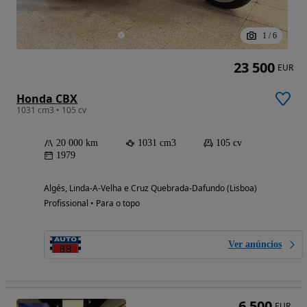
1
/
6
23 500
EUR
Honda CBX
1031 cm3 • 105 cv
20 000 km
1031 cm3
105 cv
1979
Algés, Linda-A-Velha e Cruz Quebrada-Dafundo (Lisboa)
Profissional • Para o topo
Ver anúncios
6 500
EUR