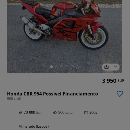
1
/
6
3 950
EUR
Honda CBR 954 Possível Financiamento
900 cm3
70 000 km
900 cm3
2002
Milharado (Lisboa)