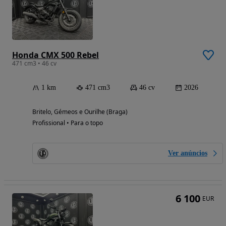
Honda CMX 500 Rebel
471 cm3 • 46 cv
1 km
471 cm3
46 cv
2026
Britelo, Gémeos e Ourilhe (Braga)
Profissional • Para o topo
Ver anúncios
6 100
EUR