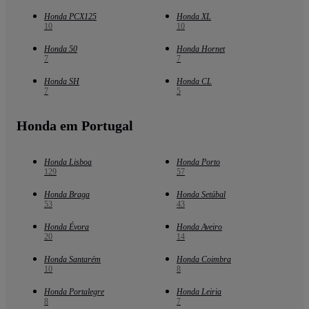
Honda PCX125
Honda XL
10
10
Honda 50
Honda Hornet
7
7
Honda SH
Honda CL
7
5
Honda em Portugal
Honda Lisboa
Honda Porto
129
57
Honda Braga
Honda Setúbal
53
43
Honda Évora
Honda Aveiro
20
14
Honda Santarém
Honda Coimbra
10
8
Honda Portalegre
Honda Leiria
8
7