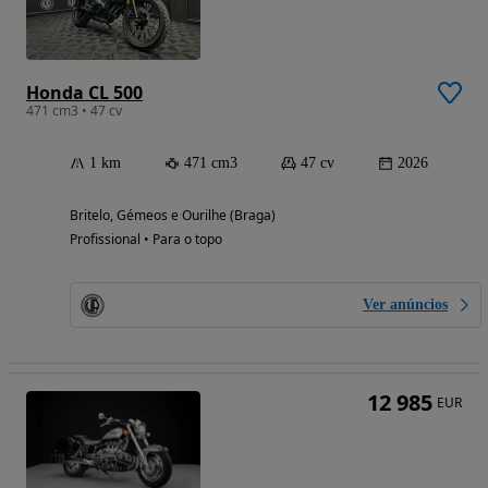
Honda CL 500
471 cm3 • 47 cv
1 km
471 cm3
47 cv
2026
Britelo, Gémeos e Ourilhe (Braga)
Profissional • Para o topo
Ver anúncios
12 985
EUR