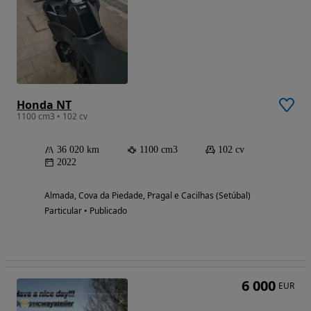
Honda NT
1100 cm3 • 102 cv
36 020 km
1100 cm3
102 cv
2022
Almada, Cova da Piedade, Pragal e Cacilhas (Setúbal)
Particular • Publicado
6 000
EUR