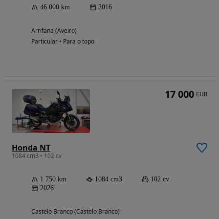
46 000 km
2016
Arrifana (Aveiro)
Particular • Para o topo
17 000
EUR
Honda NT
1084 cm3 • 102 cv
1 750 km
1084 cm3
102 cv
2026
Castelo Branco (Castelo Branco)