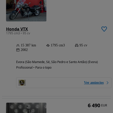
Honda VTX
1795 cm3 • 95 cv
15 387 km
1795 cm3
95 cv
2002
Évora (São Mamede, Sé, São Pedro e Santo Antão) (Évora)
Profissional • Para o topo
Ver anúncios
6 490
EUR