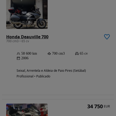
Honda Deauville 700
700 cm3 • 65 cv
58 600 km
700 cm3
65 cv
2006
Seixal, Arrentela e Aldeia de Paio Pires (Setúbal)
Profissional • Publicado
34 750
EUR