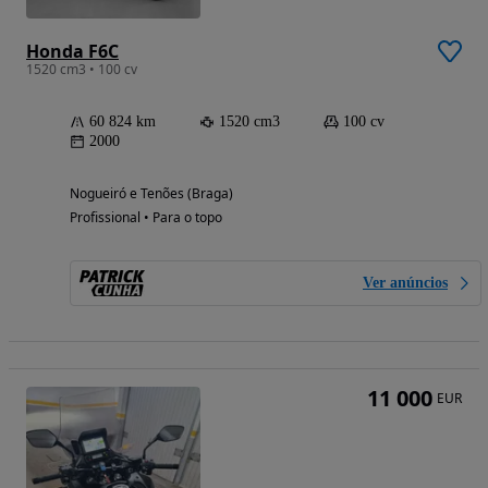
Honda F6C
1520 cm3 • 100 cv
60 824 km
1520 cm3
100 cv
2000
Nogueiró e Tenões (Braga)
Profissional • Para o topo
Ver anúncios
11 000
EUR