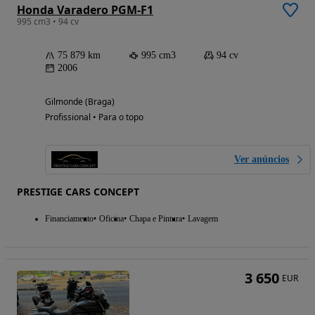
Honda Varadero PGM-F1
995 cm3 • 94 cv
75 879 km
995 cm3
94 cv
2006
Gilmonde (Braga)
Profissional • Para o topo
Ver anúncios
PRESTIGE CARS CONCEPT
Financiamento
Oficina
Chapa e Pintura
Lavagem
3 650
EUR