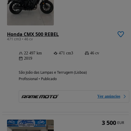
Honda CMX 500 REBEL
471 cm3 • 46 cv
22 497 km
471 cm3
46 cv
2019
São João das Lampas e Terrugem (Lisboa)
Profissional • Publicado
Ver anúncios
3 500
EUR