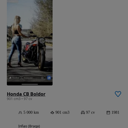
Honda CB Boldor
901 cm3 • 97 cv
5 000 km
901 cm3
97 cv
1981
Infias (Braga)