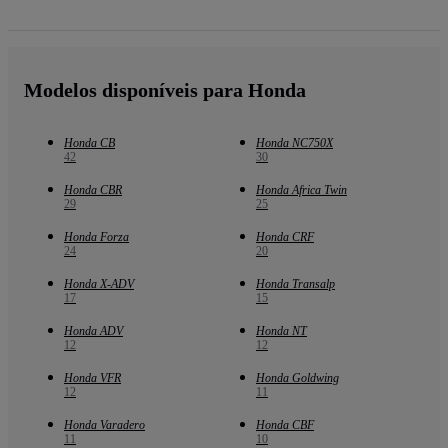
Modelos disponíveis para Honda
Honda CB
Honda NC750X
42
30
Honda CBR
Honda Africa Twin
29
25
Honda Forza
Honda CRF
24
20
Honda X-ADV
Honda Transalp
17
15
Honda ADV
Honda NT
12
12
Honda VFR
Honda Goldwing
12
11
Honda Varadero
Honda CBF
11
10