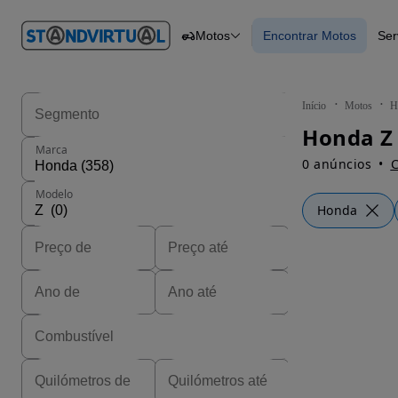
O nº 1
Motos
Encontrar Motos
Ser
em
Carros
Carros
Comerciais
Encontrar Motos
Motos
Barcos
Autocaravanas
Início
Motos
H
Pesados
Honda Z 
Marca
0 anúncios
C
Modelo
Honda