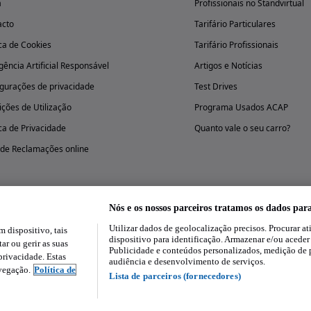
a
Profissionais no Standvirtual
acto
Tarifário Particulares
ica de Cookies
Tarifário Profissionais
igência Artificial Responsável
Artigos e Notícias
gurações de privacidade
Test Drives
ções de Utilização
Programa Usados ACAP
ica de Privacidade
Quanto vale o seu carro?
 de Reclamações online
Nós e os nossos parceiros tratamos os dados par
Utilizar dados de geolocalização precisos. Procurar at
dispositivo, tais
Experimenta a aplicação
dispositivo para identificação. Armazenar e/ou aceder
ar ou gerir as suas
Publicidade e conteúdos personalizados, medição de 
rivacidade. Estas
audiência e desenvolvimento de serviços.
avegação.
Política de
Lista de parceiros (fornecedores)