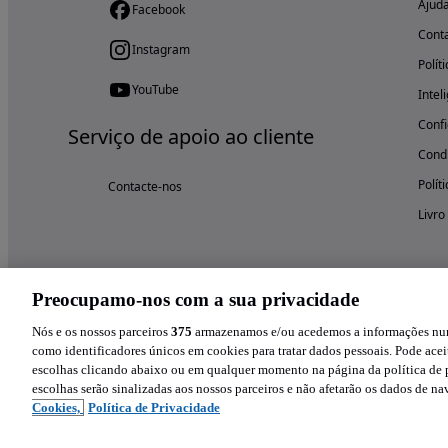
Ajud
Facebook
Cont
Instagram
Polít
YouTube
Intel
Confi
Serviço de apoio ao cliente
Condi
Polít
Contacte-nos
Livro
Preocupamo-nos com a sua privacidade
Nós e os nossos parceiros
375
armazenamos e/ou acedemos a informações num 
como identificadores únicos em cookies para tratar dados pessoais. Pode aceit
escolhas clicando abaixo ou em qualquer momento na página da política de p
escolhas serão sinalizadas aos nossos parceiros e não afetarão os dados de n
Cookies,
Política de Privacidade