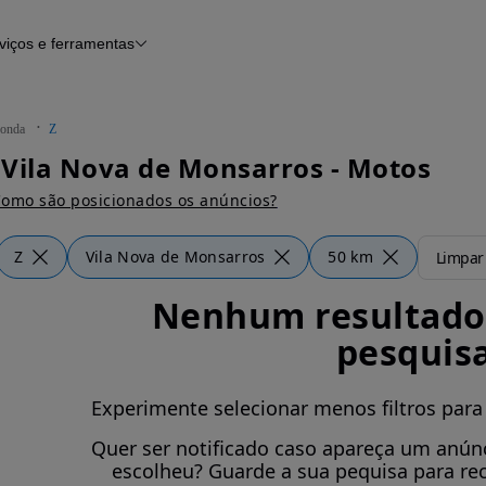
viços e ferramentas
Financiamento
Notícias e artigos
onda
Z
Vila Nova de Monsarros - Motos
omo são posicionados os anúncios?
Z
Vila Nova de Monsarros
50 km
Limpar 
Nenhum resultado 
pesquis
Experimente selecionar menos filtros para
Quer ser notificado caso apareça um anúnc
escolheu? Guarde a sua pequisa para re