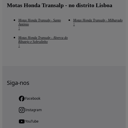
Motas Honda Transalp - no distrito Lisboa
Motas Honda Transalp - Santo
Motas Honda Transalp - Milharado
António
1
1
Motas Honda Transalp - Alverca do
Ribatejo e Sobralinho
1
Siga-nos
Facebook
Instagram
YouTube