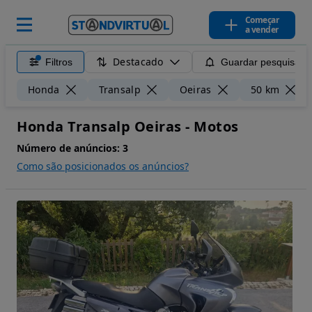
Começar
a vender
Destacado
Filtros
Guardar pesquisa
Honda
Transalp
Oeiras
50 km
Honda Transalp Oeiras - Motos
Número de anúncios:
3
Como são posicionados os anúncios?