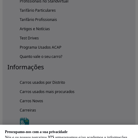
Profissionais no Standvirtual
Tarifário Particulares
Tarifário Profissionais
Artigos e Notícias
Test Drives
Programa Usados ACAP
Quanto vale o seu carro?
Informações
Carros usados por Distrito
Carros usados mais procurados
Carros Novos
Carreiras
Preocupamo-nos com a sua privacidade
Nós e os nossos parceiros
375
armazenamos e/ou acedemos a informações