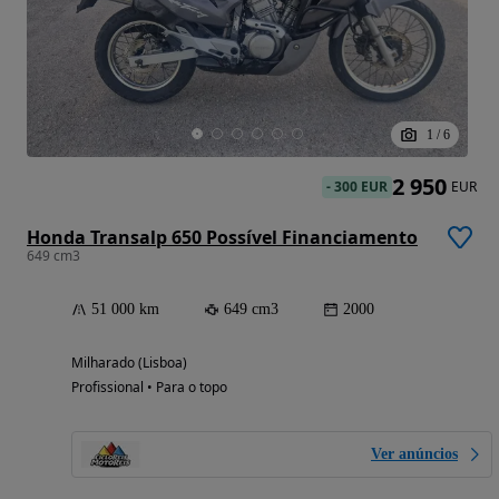
1
/
6
2 950
-
300 EUR
EUR
Honda Transalp 650 Possível Financiamento
649 cm3
51 000 km
649 cm3
2000
Milharado (Lisboa)
Profissional • Para o topo
Ver anúncios