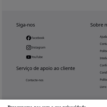
Siga-nos
Sobre 
Ajud
Facebook
Cont
Instagram
Polít
YouTube
Intel
Confi
Serviço de apoio ao cliente
Condi
Polít
Contacte-nos
Livro