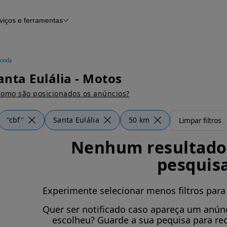
viços e ferramentas
Financiamento
Notícias e artigos
onda
nta Eulália - Motos
omo são posicionados os anúncios?
"cbf"
Santa Eulália
50 km
Limpar filtros
Nenhum resultado 
pesquis
Experimente selecionar menos filtros para
Quer ser notificado caso apareça um anúnc
escolheu? Guarde a sua pequisa para re