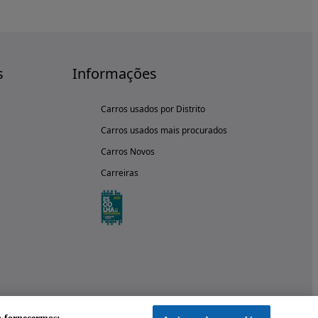
s
Informações
Carros usados por Distrito
Carros usados mais procurados
Carros Novos
Carreiras