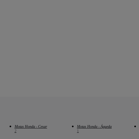
Motas Honda - Cesar
Motas Honda - Águeda
2
1