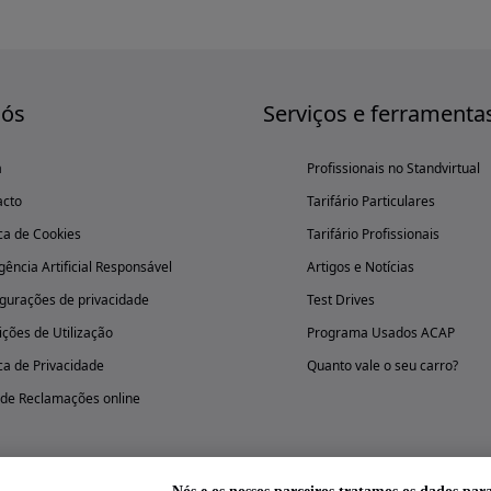
nós
Serviços e ferramenta
a
Profissionais no Standvirtual
acto
Tarifário Particulares
ica de Cookies
Tarifário Profissionais
igência Artificial Responsável
Artigos e Notícias
gurações de privacidade
Test Drives
ções de Utilização
Programa Usados ACAP
ica de Privacidade
Quanto vale o seu carro?
 de Reclamações online