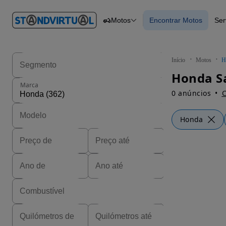
O nº 1
Motos
Encontrar Motos
Ser
em
Carros
Carros
Comerciais
Encontrar Motos
Motos
Barcos
Autocaravanas
Início
Motos
H
Pesados
Honda Sa
Marca
0 anúncios
C
Honda