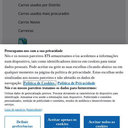
Carros usados por Distrito
Carros usados mais procurados
Carros Novos
Carreiras
Preocupamo-nos com a sua privacidade
Nós e os nossos parceiros
375
armazenamos e/ou acedemos a informações
num dispositivo, tais como identificadores únicos em cookies para tratar
dados pessoais. Pode aceitar ou gerir as suas escolhas clicando abaixo ou em
qualquer momento na página da política de privacidade. Estas escolhas serão
sinalizadas aos nossos parceiros e não afetarão os dados de
navegação.
Política de Cookies,
Política de Privacidade
Nós e os nossos parceiros tratamos os dados para fornecermos:
Experimenta a aplicação
Utilizar dados de geolocalização precisos. Procurar ativamente as características do dispositivo para
identificação. Armazenar e/ou aceder a informações num dispositivo. Publicidade e conteúdos
personalizados, medição de publicidade e conteúdos, estudos de audiência e desenvolvimento de
serviços.
Lista de parceiros (fornecedores)
Aceitar apenas os
Definir
Aceitar todos os
cookies
preferências
cookies