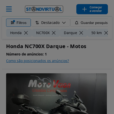
Começar
a vender
Destacado
Filtros
Guardar pesquisa
Honda
NC700X
Darque
50 km
Honda NC700X Darque - Motos
Número de anúncios:
1
Como são posicionados os anúncios?