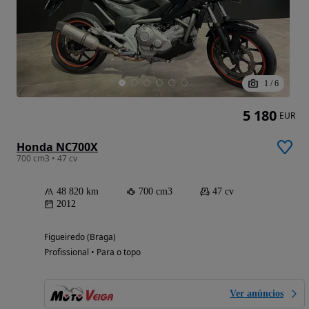
1
/
6
5 180
EUR
Honda NC700X
700 cm3 • 47 cv
48 820 km
700 cm3
47 cv
2012
Figueiredo (Braga)
Profissional • Para o topo
Ver anúncios