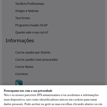
Tarifário Profissionais
Artigos e Notícias
Test Drives
Programa Usados ACAP
Quanto vale o seu carro?
Informações
Carros usados por Distrito
Carros usados mais procurados
Carros Novos
Carreiras
Preocupamo-nos com a sua privacidade
Nós e os nossos parceiros
375
armazenamos e/ou acedemos a informações
num dispositivo, tais como identificadores únicos em cookies para tratar
dados pessoais. Pode aceitar ou gerir as suas escolhas clicando abaixo ou em