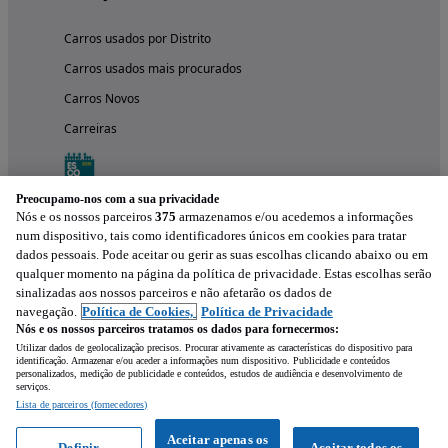
Carros usados por Distrito
Carros usados mais procurados
Carros Novos
Carreiras
Preocupamo-nos com a sua privacidade
Nós e os nossos parceiros
375
armazenamos e/ou acedemos a informações
num dispositivo, tais como identificadores únicos em cookies para tratar
dados pessoais. Pode aceitar ou gerir as suas escolhas clicando abaixo ou em
qualquer momento na página da política de privacidade. Estas escolhas serão
sinalizadas aos nossos parceiros e não afetarão os dados de
navegação.
Política de Cookies,
Política de Privacidade
Nós e os nossos parceiros tratamos os dados para fornecermos:
Experimenta a aplicação
Utilizar dados de geolocalização precisos. Procurar ativamente as características do dispositivo para
identificação. Armazenar e/ou aceder a informações num dispositivo. Publicidade e conteúdos
personalizados, medição de publicidade e conteúdos, estudos de audiência e desenvolvimento de
serviços.
Lista de parceiros (fornecedores)
Aceitar apenas os
Definir
Aceitar todos os