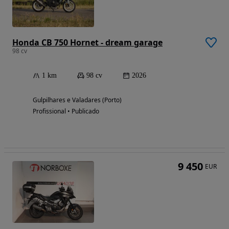
Honda CB 750 Hornet - dream garage
98 cv
1 km
98 cv
2026
Gulpilhares e Valadares (Porto)
Profissional • Publicado
9 450
EUR