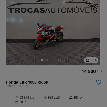
1
/
6
14 500
EUR
Honda CBR 1000 RR SP
999 cm3 • 181 cv
33 944 km
999 cm3
181 cv
2015