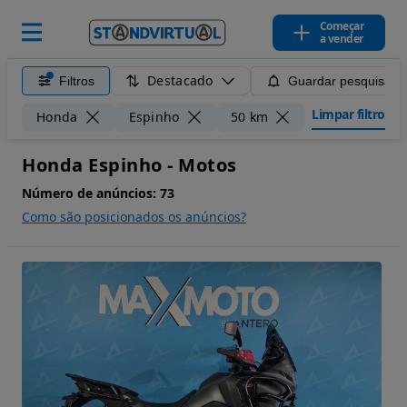
Começar
a vender
Destacado
Filtros
Guardar pesquisa
Limpar filtros
Honda
Espinho
50 km
Honda Espinho - Motos
Número de anúncios:
73
Como são posicionados os anúncios?