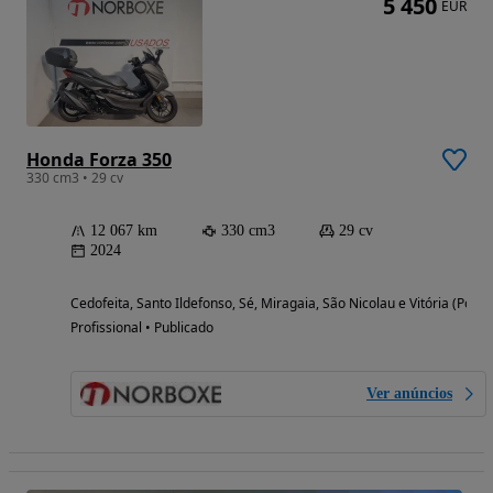
5 450
EUR
Honda Forza 350
330 cm3 • 29 cv
12 067 km
330 cm3
29 cv
2024
Cedofeita, Santo Ildefonso, Sé, Miragaia, São Nicolau e Vitória (Porto
Profissional • Publicado
Ver anúncios