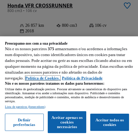
Honda VFR CROSSRUNNER
800 cm3 • 106 cv
26 857 km
800 cm3
106 cv
2018
Preocupamo-nos com a sua privacidade
Cedofeita, Santo Ildefonso, Sé, Miragaia, São Nicolau e Vitória (Porto
Nós e os nossos parceiros
375
armazenamos e/ou acedemos a informações
Profissional • Para o topo
num dispositivo, tais como identificadores únicos em cookies para tratar
dados pessoais. Pode aceitar ou gerir as suas escolhas clicando abaixo ou em
qualquer momento na página da política de privacidade. Estas escolhas serão
Ver anúncios
sinalizadas aos nossos parceiros e não afetarão os dados de
navegação.
Política de Cookies,
Política de Privacidade
Nós e os nossos parceiros tratamos os dados para fornecermos:
Utilizar dados de geolocalização precisos. Procurar ativamente as características do dispositivo para
identificação. Armazenar e/ou aceder a informações num dispositivo. Publicidade e conteúdos
personalizados, medição de publicidade e conteúdos, estudos de audiência e desenvolvimento de
serviços.
Lista de parceiros (fornecedores)
Aceitar apenas os
Definir
Aceitar todos os
cookies
preferências
cookies
necessários