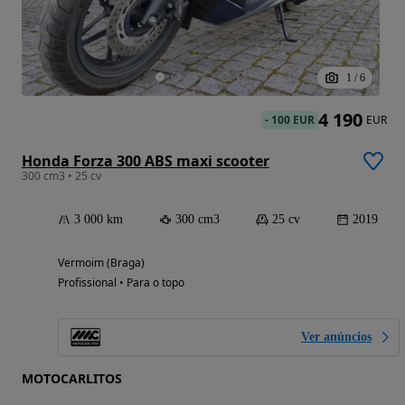
1
/
6
4 190
-
100 EUR
EUR
Honda Forza 300 ABS maxi scooter
300 cm3 • 25 cv
3 000 km
300 cm3
25 cv
2019
Vermoim (Braga)
Profissional • Para o topo
Ver anúncios
MOTOCARLITOS