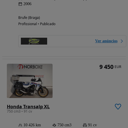
2006
Brufe (Braga)
Profissional • Publicado
Ver anúncios
9 450
EUR
Honda Transalp XL
750 cm3 • 91 cv
10 426 km
750 cm3
91 cv