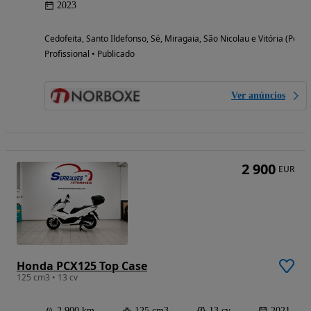
2023
Cedofeita, Santo Ildefonso, Sé, Miragaia, São Nicolau e Vitória (Porto
Profissional • Publicado
Ver anúncios
2 900
EUR
Honda PCX125 Top Case
125 cm3 • 13 cv
2 900 km
125 cm3
13 cv
2021