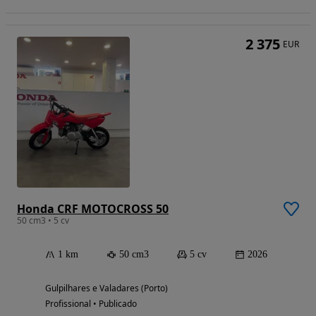
2 375
EUR
Honda CRF MOTOCROSS 50
50 cm3 • 5 cv
1 km
50 cm3
5 cv
2026
Gulpilhares e Valadares (Porto)
Profissional • Publicado