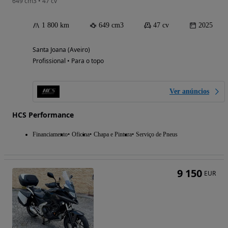
649 cm3 • 47 cv
1 800 km
649 cm3
47 cv
2025
Santa Joana (Aveiro)
Profissional • Para o topo
Ver anúncios
HCS Performance
Financiamento
Oficina
Chapa e Pintura
Serviço de Pneus
9 150
EUR