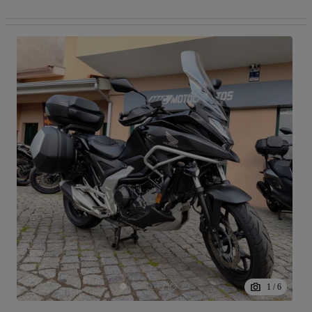
1
/
6