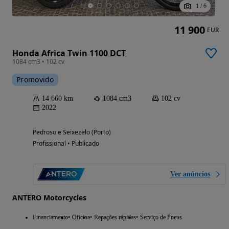
1
/
6
11 900
EUR
Honda Africa Twin 1100 DCT
1084 cm3 • 102 cv
Promovido
14 660 km
1084 cm3
102 cv
2022
Pedroso e Seixezelo (Porto)
Profissional • Publicado
Ver anúncios
ANTERO Motorcycles
Financiamento
Oficina
Repações rápidas
Serviço de Pneus