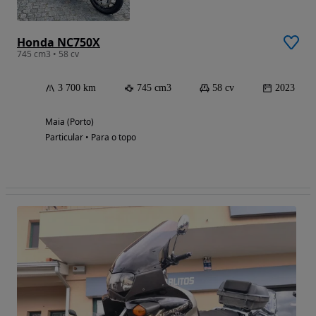
Honda NC750X
745 cm3 • 58 cv
3 700 km
745 cm3
58 cv
2023
Maia (Porto)
Particular • Para o topo