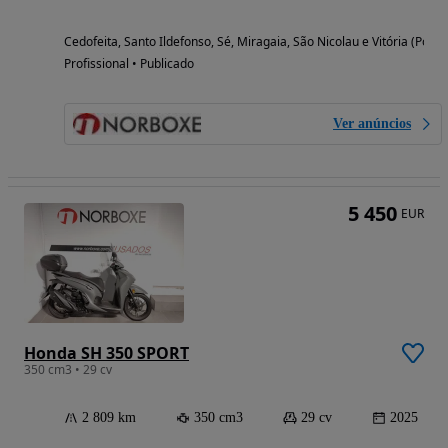
Cedofeita, Santo Ildefonso, Sé, Miragaia, São Nicolau e Vitória (Porto
Profissional • Publicado
Ver anúncios
5 450
EUR
Honda SH 350 SPORT
350 cm3 • 29 cv
2 809 km
350 cm3
29 cv
2025