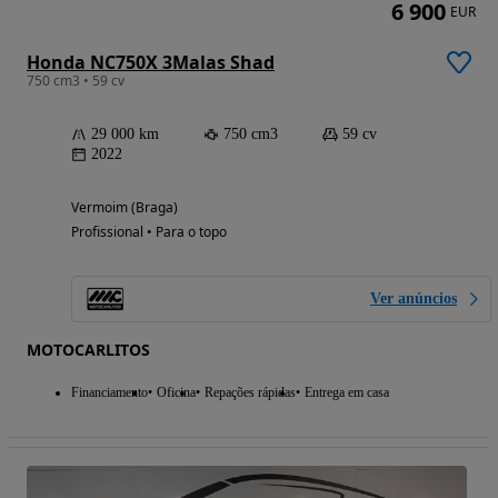
6 900
EUR
Honda NC750X 3Malas Shad
750 cm3 • 59 cv
29 000 km
750 cm3
59 cv
2022
Vermoim (Braga)
Profissional • Para o topo
Ver anúncios
MOTOCARLITOS
Financiamento
Oficina
Repações rápidas
Entrega em casa