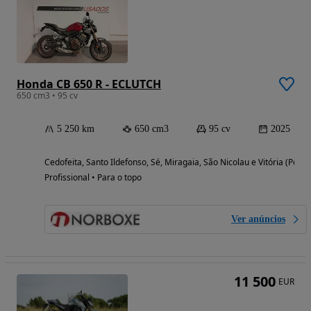
Honda CB 650 R - ECLUTCH
650 cm3 • 95 cv
5 250 km
650 cm3
95 cv
2025
Cedofeita, Santo Ildefonso, Sé, Miragaia, São Nicolau e Vitória (Porto
Profissional • Para o topo
Ver anúncios
11 500
EUR