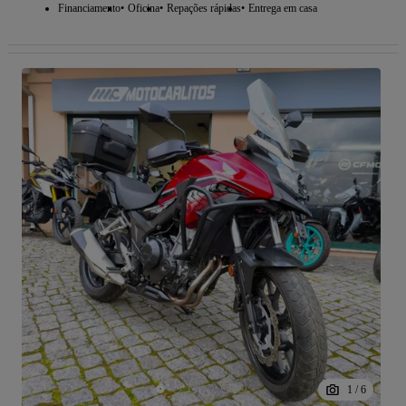
Financiamento
Oficina
Repações rápidas
Entrega em casa
1
/
6