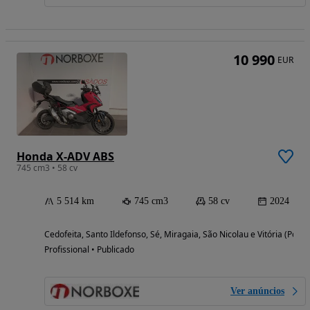
10 990
EUR
Honda X-ADV ABS
745 cm3 • 58 cv
5 514 km
745 cm3
58 cv
2024
Cedofeita, Santo Ildefonso, Sé, Miragaia, São Nicolau e Vitória (Porto
Profissional • Publicado
Ver anúncios