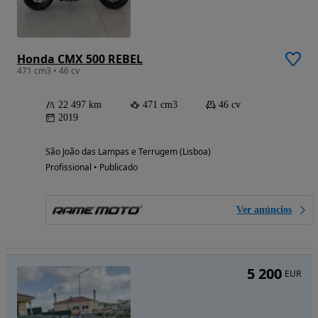
Honda CMX 500 REBEL
471 cm3 • 46 cv
22 497 km
471 cm3
46 cv
2019
São João das Lampas e Terrugem (Lisboa)
Profissional • Publicado
Ver anúncios
5 200
EUR