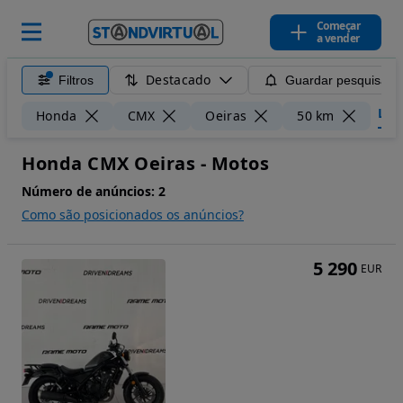
Começar
a vender
Destacado
Filtros
Guardar pesquisa
Limp
Honda
CMX
Oeiras
50 km
Honda CMX Oeiras - Motos
Número de anúncios:
2
Como são posicionados os anúncios?
5 290
EUR