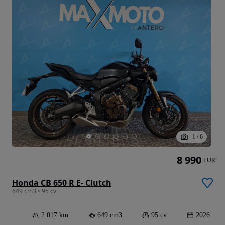
1
/
6
8 990
EUR
Honda CB 650 R E- Clutch
649 cm3 • 95 cv
2 017 km
649 cm3
95 cv
2026