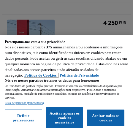
4 250
EUR
Preocupamo-nos com a sua privacidade
Nós e os nossos parceiros
375
armazenamos e/ou acedemos a informações
num dispositivo, tais como identificadores únicos em cookies para tratar
dados pessoais. Pode aceitar ou gerir as suas escolhas clicando abaixo ou em
qualquer momento na página da política de privacidade. Estas escolhas serão
sinalizadas aos nossos parceiros e não afetarão os dados de
navegação.
Política de Cookies,
Política de Privacidade
Nós e os nossos parceiros tratamos os dados para fornecermos:
Utilizar dados de geolocalização precisos. Procurar ativamente as características do dispositivo para
identificação. Armazenar e/ou aceder a informações num dispositivo. Publicidade e conteúdos
Honda @125 CUV e:
personalizados, medição de publicidade e conteúdos, estudos de audiência e desenvolvimento de
serviços.
Lista de parceiros (fornecedores)
479 km
2025
Aceitar apenas os
Definir
Aceitar todos os
cookies
preferências
cookies
Cacia (Aveiro)
necessários
Profissional • Publicado