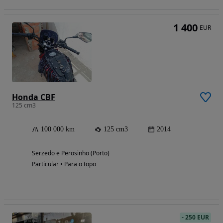
1 400
EUR
Honda CBF
125 cm3
100 000 km
125 cm3
2014
Serzedo e Perosinho (Porto)
Particular • Para o topo
-
250 EUR