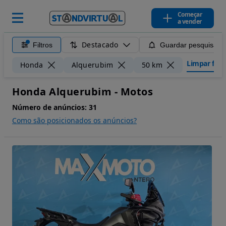
Começar
a vender
Destacado
Filtros
Guardar pesquisa
Limpar filtr
Honda
Alquerubim
50 km
Honda Alquerubim - Motos
Número de anúncios:
31
Como são posicionados os anúncios?