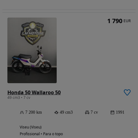
1 790
EUR
Honda 50 Wallaroo 50
49 cm3 • 7 cv
7 200 km
49 cm3
7 cv
1991
Viseu (Viseu)
Profissional • Para o topo