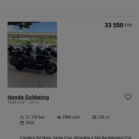
33 550
EUR
Honda Goldwing
1800 cm3 • 126 cv
21 250 km
1800 cm3
126 cv
2024
Coimbra (Sé Nova, Santa Cruz, Almedina e São Bartolomeu) (Coimbr