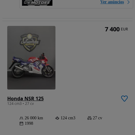
Ver anúncios
7 400
EUR
Honda NSR 125
124 cm3 • 27 cv
26 000 km
124 cm3
27 cv
1998