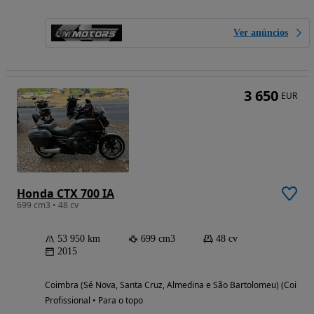
Ver anúncios
3 650
EUR
Honda CTX 700 IA
699 cm3 • 48 cv
53 950 km
699 cm3
48 cv
2015
Coimbra (Sé Nova, Santa Cruz, Almedina e São Bartolomeu) (Coimbr
Profissional • Para o topo