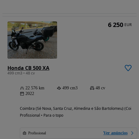
6 250
EUR
Honda CB 500 XA
499 cm3 • 48 cv
22 576 km
499 cm3
48 cv
2022
Coimbra (Sé Nova, Santa Cruz, Almedina e São Bartolomeu) (Coimbr
Profissional • Para o topo
Ver anúncios
Profissional