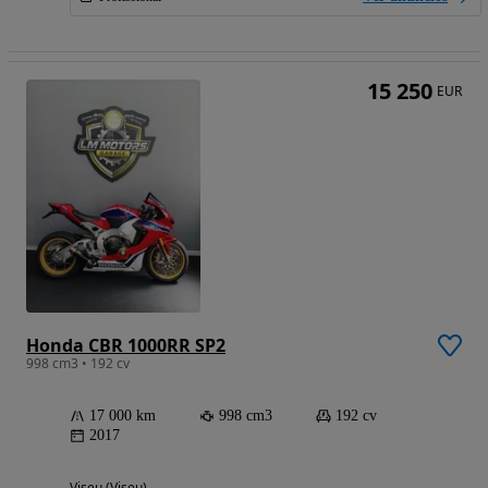
15 250
EUR
Honda CBR 1000RR SP2
998 cm3 • 192 cv
17 000 km
998 cm3
192 cv
2017
Viseu (Viseu)