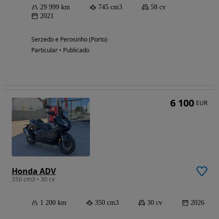
29 999 km
745 cm3
58 cv
2021
Serzedo e Perosinho (Porto)
Particular • Publicado
6 100
EUR
Honda ADV
350 cm3 • 30 cv
1 200 km
350 cm3
30 cv
2026