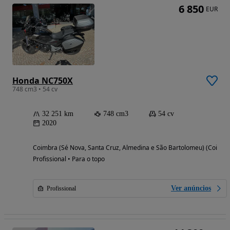
6 850
EUR
Honda NC750X
748 cm3 • 54 cv
32 251 km
748 cm3
54 cv
2020
Coimbra (Sé Nova, Santa Cruz, Almedina e São Bartolomeu) (Coimbr
Profissional • Para o topo
Ver anúncios
Profissional