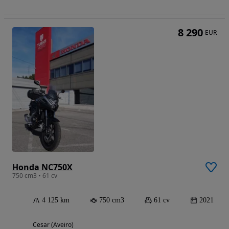
8 290
EUR
Honda NC750X
750 cm3 • 61 cv
4 125 km
750 cm3
61 cv
2021
Cesar (Aveiro)