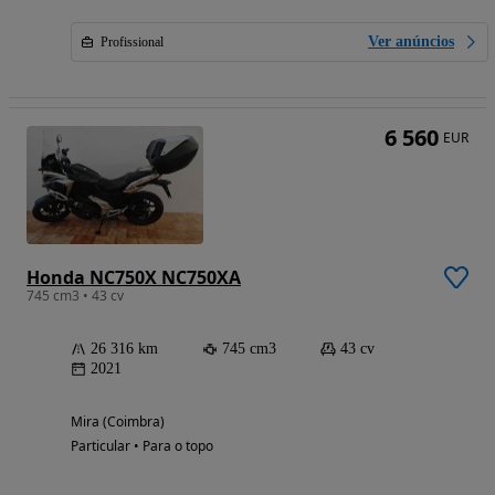
Ver anúncios
Profissional
6 560
EUR
Honda NC750X NC750XA
745 cm3 • 43 cv
26 316 km
745 cm3
43 cv
2021
Mira (Coimbra)
Particular • Para o topo