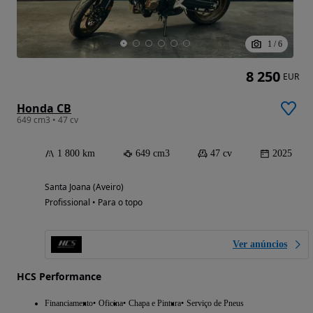
1
/
6
8 250
EUR
Honda CB
649 cm3 • 47 cv
1 800 km
649 cm3
47 cv
2025
Santa Joana (Aveiro)
Profissional • Para o topo
Ver anúncios
HCS Performance
Financiamento
Oficina
Chapa e Pintura
Serviço de Pneus