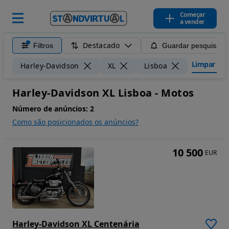
Começar
a vender
Destacado
Filtros
Guardar pesquisa
Limpar filt
Harley-Davidson
XL
Lisboa
Harley-Davidson XL Lisboa - Motos
Número de anúncios:
2
Como são posicionados os anúncios?
10 500
EUR
Harley-Davidson XL Centenária