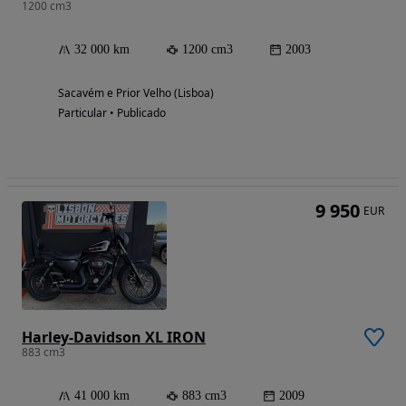
1200 cm3
32 000 km
1200 cm3
2003
Sacavém e Prior Velho (Lisboa)
Particular • Publicado
9 950
EUR
Harley-Davidson XL IRON
883 cm3
41 000 km
883 cm3
2009