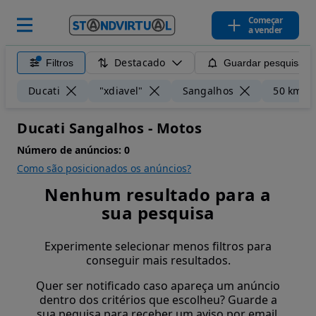
Começar
a vender
Destacado
Filtros
Guardar pesquisa
Ducati
"xdiavel"
Sangalhos
50 km
Ducati Sangalhos - Motos
Número de anúncios:
0
Como são posicionados os anúncios?
Nenhum resultado para a
sua pesquisa
Experimente selecionar menos filtros para
conseguir mais resultados.
Quer ser notificado caso apareça um anúncio
dentro dos critérios que escolheu? Guarde a
sua pequisa para receber um aviso por email.