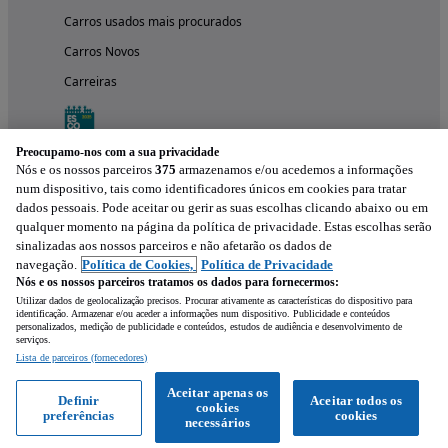
Carros usados mais procurados
Carros Novos
Carreiras
Preocupamo-nos com a sua privacidade
Nós e os nossos parceiros
375
armazenamos e/ou acedemos a informações
num dispositivo, tais como identificadores únicos em cookies para tratar
dados pessoais. Pode aceitar ou gerir as suas escolhas clicando abaixo ou em
qualquer momento na página da política de privacidade. Estas escolhas serão
sinalizadas aos nossos parceiros e não afetarão os dados de
navegação.
Política de Cookies,
Política de Privacidade
Nós e os nossos parceiros tratamos os dados para fornecermos:
Experimenta a aplicação
Utilizar dados de geolocalização precisos. Procurar ativamente as características do dispositivo para
identificação. Armazenar e/ou aceder a informações num dispositivo. Publicidade e conteúdos
personalizados, medição de publicidade e conteúdos, estudos de audiência e desenvolvimento de
serviços.
Lista de parceiros (fornecedores)
Aceitar apenas os
Definir
Aceitar todos os
cookies
preferências
cookies
necessários