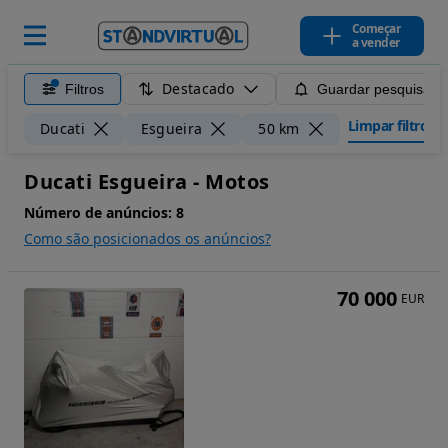
Começar
a vender
Destacado
Filtros
Guardar pesquisa
Limpar filtros
Ducati
Esgueira
50 km
Ducati Esgueira - Motos
Número de anúncios:
8
Como são posicionados os anúncios?
70 000
EUR