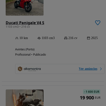
Ducati Panigale V4 S
1103 cm3 • 216 cv
10 km
1103 cm3
216 cv
2025
Avintes (Porto)
Profissional • Publicado
Ver anúncios
-
1 600 EUR
19 900
EUR