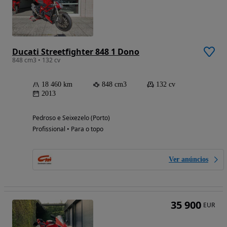
Ducati Streetfighter 848 1 Dono
848 cm3 • 132 cv
18 460 km
848 cm3
132 cv
2013
Pedroso e Seixezelo (Porto)
Profissional • Para o topo
Ver anúncios
35 900
EUR