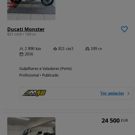
Ducati Monster
821 cm3 • 109 cv
2 890 km
821 cm3
109 cv
2016
Gulpilhares e Valadares (Porto)
Profissional • Publicado
Ver anúncios
24 500
EUR