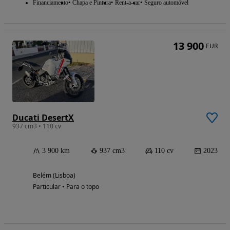
Financiamento
Chapa e Pintura
Rent-a-car
Seguro automóvel
13 900
EUR
Ducati DesertX
937 cm3 • 110 cv
3 900 km
937 cm3
110 cv
2023
Belém (Lisboa)
Particular • Para o topo