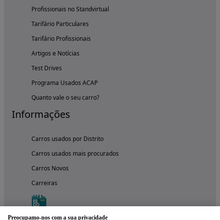
Profissionais no Standvirtual
Tarifário Particulares
Tarifário Profissionais
Artigos e Notícias
Test Drives
Programa Usados ACAP
Quanto vale o seu carro?
Informações
Carros usados por Distrito
Carros usados mais procurados
Carros Novos
Carreiras
Preocupamo-nos com a sua privacidade