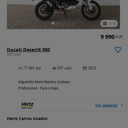
1
/
5
9 990
EUR
Ducati DesertX 900
937 cm3
77 601 km
937 cm3
2023
Algueirão-Mem Martins (Lisboa)
Profissional • Para o topo
Ver anúncios
Hertz Carros Usados