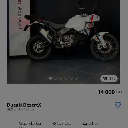
1
/
6
14 000
EUR
Ducati DesertX
937 cm3 • 111 cv
23 713 km
937 cm3
111 cv