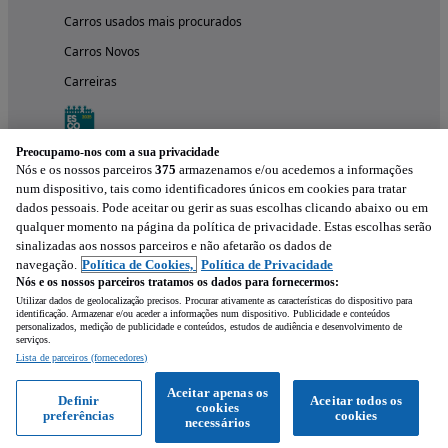
Carros usados mais procurados
Carros Novos
Carreiras
Preocupamo-nos com a sua privacidade
Nós e os nossos parceiros
375
armazenamos e/ou acedemos a informações
num dispositivo, tais como identificadores únicos em cookies para tratar
dados pessoais. Pode aceitar ou gerir as suas escolhas clicando abaixo ou em
qualquer momento na página da política de privacidade. Estas escolhas serão
sinalizadas aos nossos parceiros e não afetarão os dados de
navegação.
Política de Cookies,
Política de Privacidade
Nós e os nossos parceiros tratamos os dados para fornecermos:
Experimenta a aplicação
Utilizar dados de geolocalização precisos. Procurar ativamente as características do dispositivo para
identificação. Armazenar e/ou aceder a informações num dispositivo. Publicidade e conteúdos
personalizados, medição de publicidade e conteúdos, estudos de audiência e desenvolvimento de
serviços.
Lista de parceiros (fornecedores)
Aceitar apenas os
Definir
Aceitar todos os
cookies
preferências
cookies
necessários