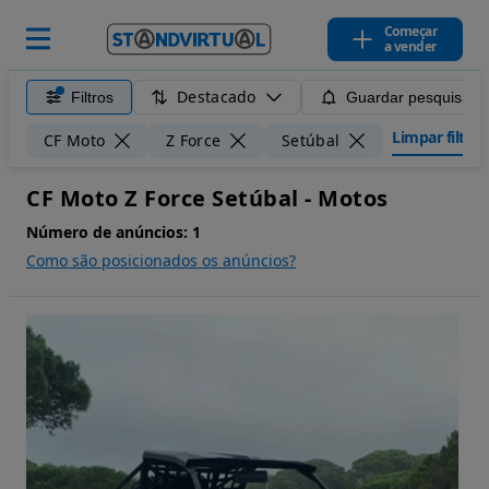
Começar
a vender
Destacado
Filtros
Guardar pesquisa
Limpar filtros
CF Moto
Z Force
Setúbal
CF Moto Z Force Setúbal - Motos
Número de anúncios:
1
Como são posicionados os anúncios?