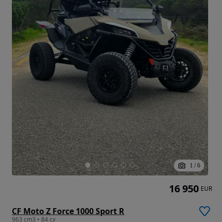
1
/
6
16 950
EUR
CF Moto Z Force 1000 Sport R
963 cm3 • 84 cv