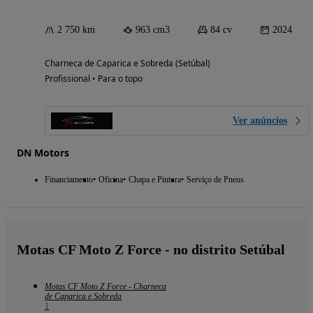
2 750 km
963 cm3
84 cv
2024
Charneca de Caparica e Sobreda (Setúbal)
Profissional • Para o topo
Ver anúncios
DN Motors
Financiamento
Oficina
Chapa e Pintura
Serviço de Pneus
Motas CF Moto Z Force - no distrito Setúbal
Motas CF Moto Z Force - Charneca
de Caparica e Sobreda
1