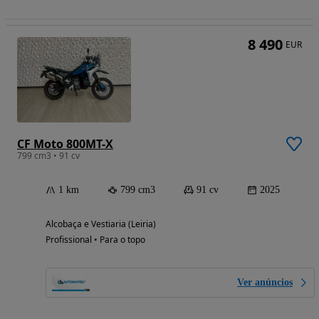
8 490
EUR
CF Moto 800MT-X
799 cm3 • 91 cv
1 km
799 cm3
91 cv
2025
Alcobaça e Vestiaria (Leiria)
Profissional • Para o topo
Ver anúncios