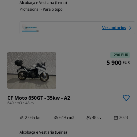
Alcobaça e Vestiaria (Leiria)
Profissional • Para o topo
Ver anúncios
-
290 EUR
5 900
EUR
CF Moto 650GT - 35kw - A2
649 cm3 • 48 cv
2 035 km
649 cm3
48 cv
2023
Alcobaça e Vestiaria (Leiria)