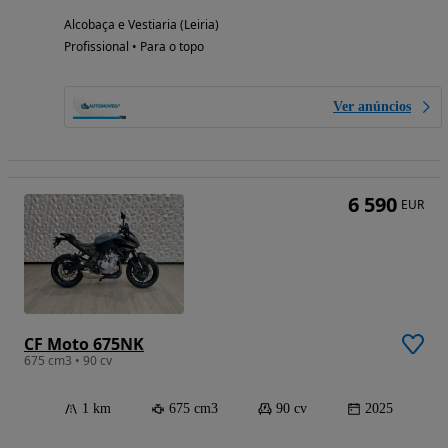
Alcobaça e Vestiaria (Leiria)
Profissional • Para o topo
Ver anúncios
6 590
EUR
CF Moto 675NK
675 cm3 • 90 cv
1 km
675 cm3
90 cv
2025