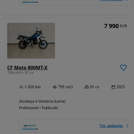
7 990
EUR
CF Moto 800MT-X
799 cm3 • 91 cv
1 020 km
799 cm3
91 cv
2025
Alcobaça e Vestiaria (Leiria)
Profissional • Publicado
Ver anúncios