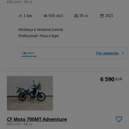
650 cm3 • 56 cv
1 km
650 cm3
56 cv
2025
Alcobaça e Vestiaria (Leiria)
Profissional • Para o topo
Ver anúncios
6 590
EUR
CF Moto 700MT Adventure
693 cm3 • 68 cv