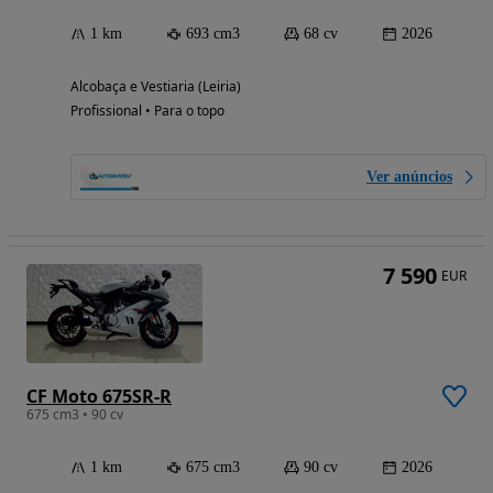
1 km
693 cm3
68 cv
2026
Alcobaça e Vestiaria (Leiria)
Profissional • Para o topo
Ver anúncios
7 590
EUR
CF Moto 675SR-R
675 cm3 • 90 cv
1 km
675 cm3
90 cv
2026