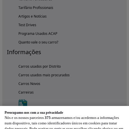
Tarifário Profissionais
Artigos e Notícias
Test Drives
Programa Usados ACAP
Quanto vale o seu carro?
Informações
Carros usados por Distrito
Carros usados mais procurados
Carros Novos
Carreiras
Preocupamo-nos com a sua privacidade
Nós e os nossos parceiros
375
armazenamos e/ou acedemos a informações
num dispositivo, tais como identificadores únicos em cookies para tratar
dados pessoais. Pode aceitar ou gerir as suas escolhas clicando abaixo ou em