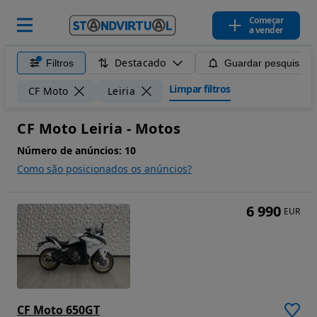
Começar
a vender
Destacado
Filtros
Guardar pesquisa
Limpar filtros
CF Moto
Leiria
CF Moto Leiria - Motos
Número de anúncios:
10
Como são posicionados os anúncios?
6 990
EUR
CF Moto 650GT