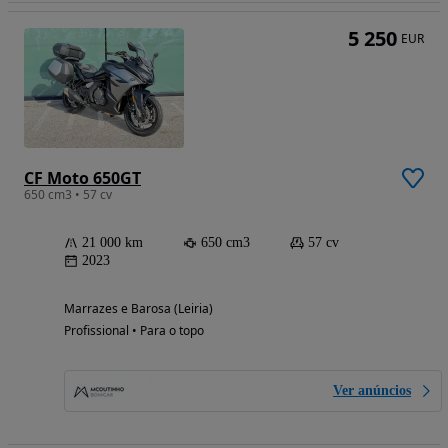
5 250
EUR
CF Moto 650GT
650 cm3 • 57 cv
21 000 km
650 cm3
57 cv
2023
Marrazes e Barosa (Leiria)
Profissional • Para o topo
Ver anúncios