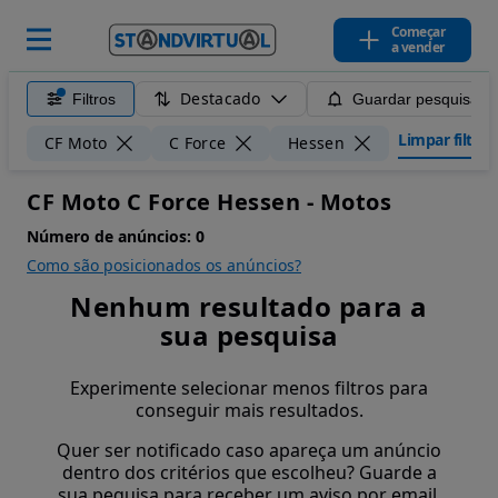
Começar
a vender
Destacado
Filtros
Guardar pesquisa
Limpar filtros
CF Moto
C Force
Hessen
CF Moto C Force Hessen - Motos
Número de anúncios:
0
Como são posicionados os anúncios?
Nenhum resultado para a
sua pesquisa
Experimente selecionar menos filtros para
conseguir mais resultados.
Quer ser notificado caso apareça um anúncio
dentro dos critérios que escolheu? Guarde a
sua pequisa para receber um aviso por email.