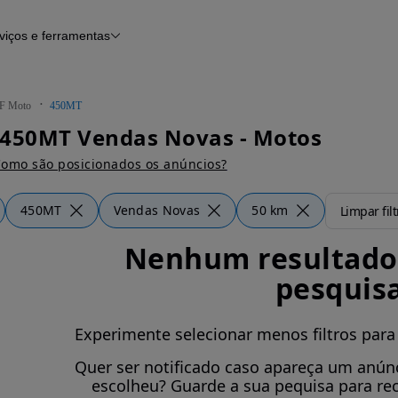
viços e ferramentas
Financiamento
Notícias e artigos
F Moto
450MT
 450MT Vendas Novas - Motos
omo são posicionados os anúncios?
450MT
Vendas Novas
50 km
Limpar filt
Nenhum resultado 
pesquis
Experimente selecionar menos filtros para
Quer ser notificado caso apareça um anúnc
escolheu? Guarde a sua pequisa para re