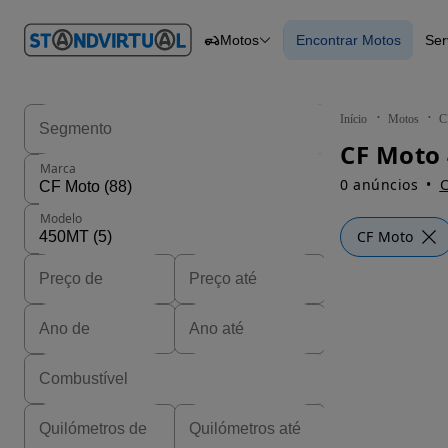
O nº 1
Motos
Encontrar Motos
Ser
em
Carros
Carros
Comerciais
Encontrar Motos
Motos
Barcos
Autocaravanas
Início
Motos
C
Pesados
CF Moto
Marca
0 anúncios
C
Modelo
CF Moto