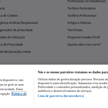
a
Profissionais no Standvirtual
acto
Tarifário Particulares
ica de Cookies
Tarifário Profissionais
igência Artificial Responsável
Artigos e Notícias
gurações de privacidade
Test Drives
ções de Utilização
Programa Usados ACAP
ica de Privacidade
Quanto vale o seu carro?
 de Reclamações online
Nós e os nossos parceiros tratamos os dados par
Utilizar dados de geolocalização precisos. Procurar at
dispositivo, tais
Experimenta a aplicação
dispositivo para identificação. Armazenar e/ou aceder
ar ou gerir as suas
Publicidade e conteúdos personalizados, medição de 
rivacidade. Estas
audiência e desenvolvimento de serviços.
avegação.
Política de
Lista de parceiros (fornecedores)