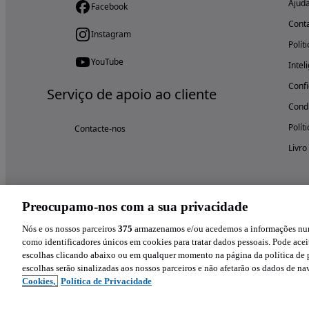
Ajud
Facebook
Cont
Instagram
Polít
YouTube
Intel
Confi
Serviço de apoio ao cliente
Condi
Polít
Contacte-nos
Livro
Preocupamo-nos com a sua privacidade
Nós e os nossos parceiros
375
armazenamos e/ou acedemos a informações num 
como identificadores únicos em cookies para tratar dados pessoais. Pode aceit
escolhas clicando abaixo ou em qualquer momento na página da política de p
escolhas serão sinalizadas aos nossos parceiros e não afetarão os dados de n
Cookies,
Política de Privacidade