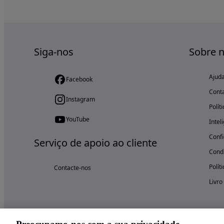
Siga-nos
Sobre 
Ajud
Facebook
Cont
Instagram
Polít
YouTube
Intel
Confi
Serviço de apoio ao cliente
Condi
Polít
Contacte-nos
Livro