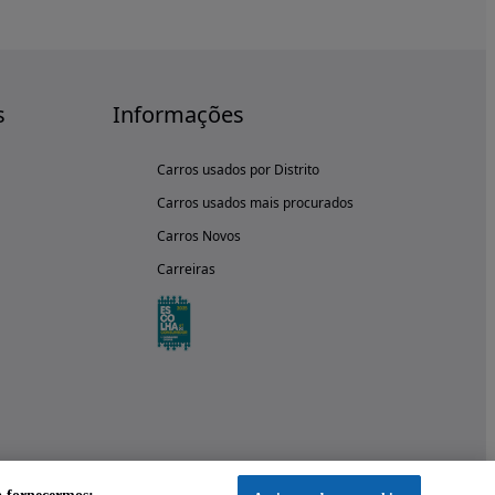
s
Informações
Carros usados por Distrito
Carros usados mais procurados
Carros Novos
Carreiras