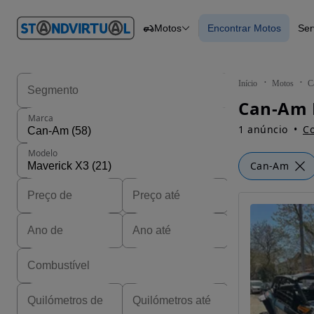
O nº 1
Motos
Encontrar Motos
Ser
em
Carros
Carros
Comerciais
Encontrar Motos
Motos
Barcos
Autocaravanas
Início
Motos
C
Pesados
Marca
1 anúncio
Co
Modelo
Can-Am