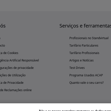
nós
Serviços e ferramenta
a
Profissionais no Standvirtual
acto
Tarifário Particulares
ica de Cookies
Tarifário Profissionais
igência Artificial Responsável
Artigos e Notícias
gurações de privacidade
Test Drives
ções de Utilização
Programa Usados ACAP
ica de Privacidade
Quanto vale o seu carro?
 de Reclamações online