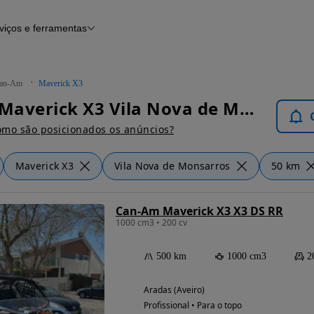
viços e ferramentas
Financiamento
Notícias e artigos
an-Am
Maverick X3
Can-Am Maverick X3 Vila Nova de Monsarros - Motos
mo são posicionados os anúncios?
Maverick X3
Vila Nova de Monsarros
50 km
Can-Am Maverick X3 X3 DS RR
1000 cm3 • 200 cv
500 km
1000 cm3
2
Aradas (Aveiro)
Profissional • Para o topo