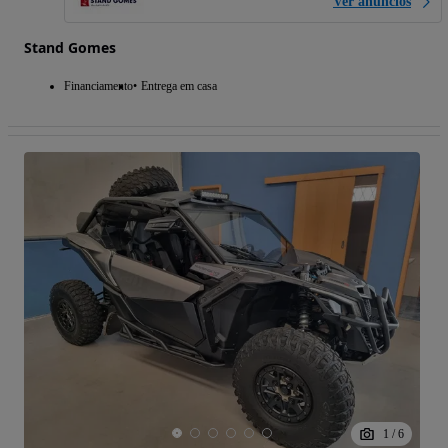
Ver anúncios
Stand Gomes
Financiamento
Entrega em casa
1
/
6