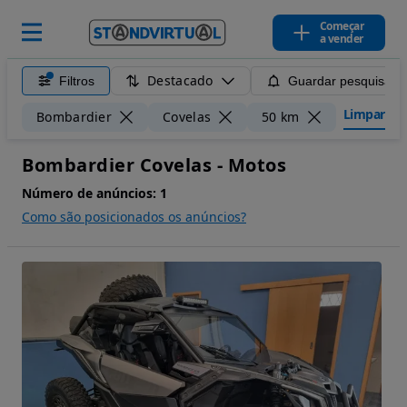
Começar
a vender
Destacado
Filtros
Guardar pesquisa
Limpar filt
Bombardier
Covelas
50 km
Bombardier Covelas - Motos
Número de anúncios:
1
Como são posicionados os anúncios?