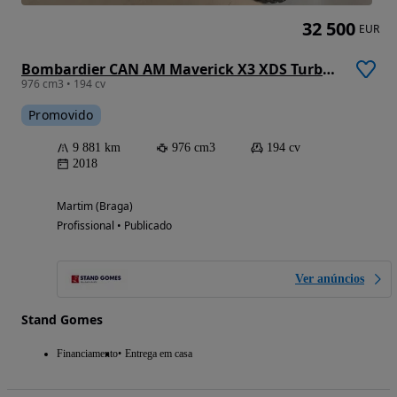
32 500
EUR
Bombardier CAN AM Maverick X3 XDS Turbo R
976 cm3 • 194 cv
Promovido
9 881 km
976 cm3
194 cv
2018
Martim (Braga)
Profissional • Publicado
Ver anúncios
Stand Gomes
Financiamento
Entrega em casa