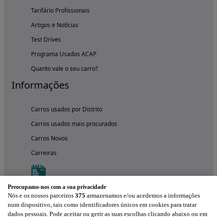
Tarifário Profissionais
Artigos e Notícias
Test Drives
Programa Usados ACAP
Quanto vale o seu carro?
Informações
Carros usados por Distrito
Carros usados mais procurados
Carros Novos
Carreiras
Preocupamo-nos com a sua privacidade
Nós e os nossos parceiros
375
armazenamos e/ou acedemos a informações
num dispositivo, tais como identificadores únicos em cookies para tratar
dados pessoais. Pode aceitar ou gerir as suas escolhas clicando abaixo ou em