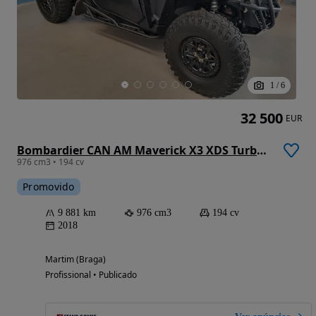
1
/
6
32 500
EUR
Bombardier CAN AM Maverick X3 XDS Turbo R
976 cm3 • 194 cv
Promovido
9 881 km
976 cm3
194 cv
2018
Martim (Braga)
Profissional • Publicado