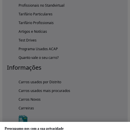
Profissionais no Standvirtual
Tarifário Particulares
Tarifário Profissionais
Artigos e Notícias
Test Drives
Programa Usados ACAP
Quanto vale o seu carro?
Informações
Carros usados por Distrito
Carros usados mais procurados
Carros Novos
Carreiras
Preocupamo-nos com a sua privacidade