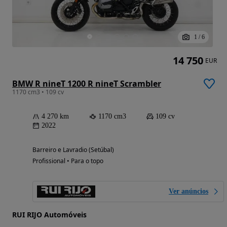
1
/
6
14 750
EUR
BMW R nineT 1200 R nineT Scrambler
1170 cm3 • 109 cv
4 270 km
1170 cm3
109 cv
2022
Barreiro e Lavradio (Setúbal)
Profissional • Para o topo
Ver anúncios
RUI RIJO Automóveis