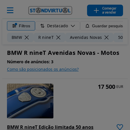
Começar
a vender
Destacado
Filtros
Guardar pesquisa
BMW
R nineT
Avenidas Novas
50 k
BMW R nineT Avenidas Novas - Motos
Número de anúncios:
3
Como são posicionados os anúncios?
17 500
EUR
BMW R nineT Edição limitada 50 anos