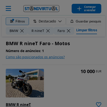
Começar
a vender
Destacado
Filtros
Guardar pesquisa
Limpar filtros
BMW
R nineT
Faro
BMW R nineT Faro - Motos
Número de anúncios:
1
Como são posicionados os anúncios?
10 000
EUR
BMW R nineT