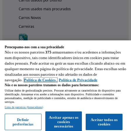
Carros usados por Distrito
Carros usados mais procurados
Carros Novos
Carreiras
Preocupamo-nos com a sua privacidade
Nós e os nossos parceiros
375
armazenamos e/ou acedemos a informações
num dispositivo, tais como identificadores únicos em cookies para tratar
dados pessoais. Pode aceitar ou gerir as suas escolhas clicando abaixo ou em
qualquer momento na página da política de privacidade. Estas escolhas serão
sinalizadas aos nossos parceiros e não afetarão os dados de
navegação.
Política de Cookies,
Política de Privacidade
Nós e os nossos parceiros tratamos os dados para fornecermos:
Experimenta a aplicação
Utilizar dados de geolocalização precisos. Procurar ativamente as características do dispositivo para
identificação. Armazenar e/ou aceder a informações num dispositivo. Publicidade e conteúdos
personalizados, medição de publicidade e conteúdos, estudos de audiência e desenvolvimento de
serviços.
Lista de parceiros (fornecedores)
Aceitar apenas os
Definir
Aceitar todos os
cookies
preferências
cookies
necessários