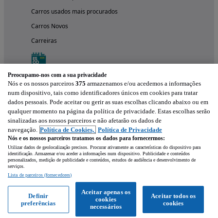
Carros usados mais procurados
Carros Novos
Carreiras
Preocupamo-nos com a sua privacidade
Nós e os nossos parceiros
375
armazenamos e/ou acedemos a informações
num dispositivo, tais como identificadores únicos em cookies para tratar
dados pessoais. Pode aceitar ou gerir as suas escolhas clicando abaixo ou em
qualquer momento na página da política de privacidade. Estas escolhas serão
sinalizadas aos nossos parceiros e não afetarão os dados de
navegação.
Política de Cookies,
Política de Privacidade
Nós e os nossos parceiros tratamos os dados para fornecermos:
Experimenta a aplicação
Utilizar dados de geolocalização precisos. Procurar ativamente as características do dispositivo para
identificação. Armazenar e/ou aceder a informações num dispositivo. Publicidade e conteúdos
personalizados, medição de publicidade e conteúdos, estudos de audiência e desenvolvimento de
serviços.
Lista de parceiros (fornecedores)
Aceitar apenas os
Definir
Aceitar todos os
cookies
preferências
cookies
necessários