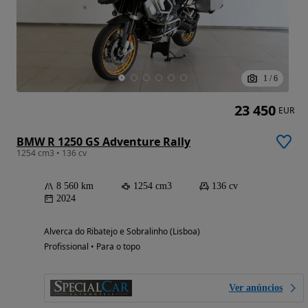
1
/
6
23 450
EUR
BMW R 1250 GS Adventure Rally
1254 cm3 • 136 cv
8 560 km
1254 cm3
136 cv
2024
Alverca do Ribatejo e Sobralinho (Lisboa)
Profissional • Para o topo
Ver anúncios