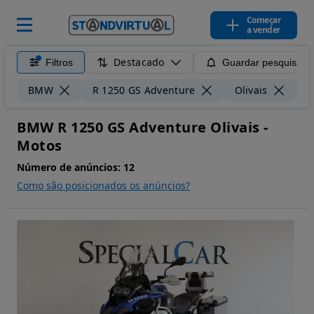
Começar
a vender
Destacado
Filtros
Guardar pesquisa
BMW
R 1250 GS Adventure
Olivais
5
BMW R 1250 GS Adventure Olivais -
Motos
Número de anúncios:
12
Como são posicionados os anúncios?