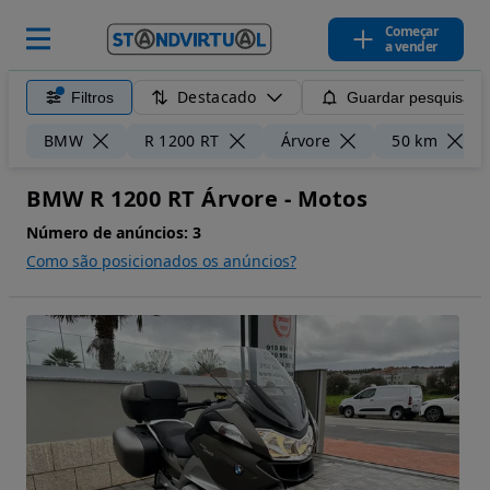
Começar
a vender
Destacado
Filtros
Guardar pesquisa
BMW
R 1200 RT
Árvore
50 km
BMW R 1200 RT Árvore - Motos
Número de anúncios:
3
Como são posicionados os anúncios?