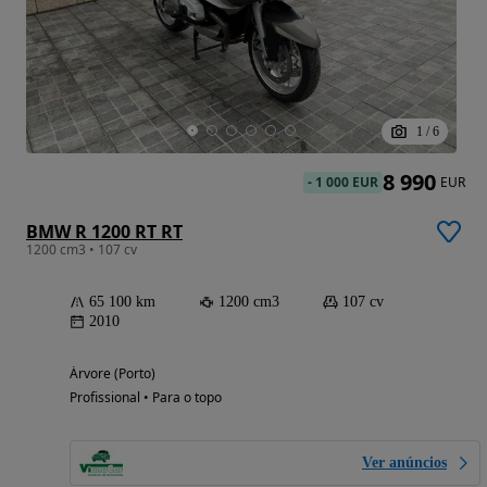
1
/
6
8 990
-
1 000 EUR
EUR
BMW R 1200 RT RT
1200 cm3 • 107 cv
65 100 km
1200 cm3
107 cv
2010
Árvore (Porto)
Profissional • Para o topo
Ver anúncios