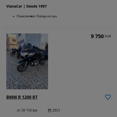
VianaCar | Desde 1997
Financiamento
Entrega em casa
9 750
EUR
BMW R 1200 RT
59 710 km
2013