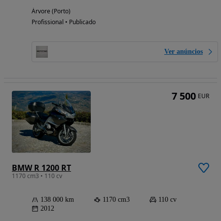
Árvore (Porto)
Profissional • Publicado
Ver anúncios
7 500
EUR
BMW R 1200 RT
1170 cm3 • 110 cv
138 000 km
1170 cm3
110 cv
2012