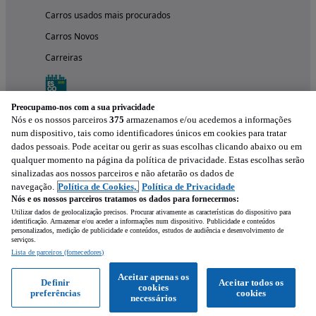
Carros usados mais procurados
Carros Novos
Carreiras
Preocupamo-nos com a sua privacidade
Nós e os nossos parceiros
375
armazenamos e/ou acedemos a informações
num dispositivo, tais como identificadores únicos em cookies para tratar
dados pessoais. Pode aceitar ou gerir as suas escolhas clicando abaixo ou em
qualquer momento na página da política de privacidade. Estas escolhas serão
sinalizadas aos nossos parceiros e não afetarão os dados de
navegação.
Política de Cookies,
Política de Privacidade
Nós e os nossos parceiros tratamos os dados para fornecermos:
Experimenta a aplicação
Utilizar dados de geolocalização precisos. Procurar ativamente as características do dispositivo para
identificação. Armazenar e/ou aceder a informações num dispositivo. Publicidade e conteúdos
personalizados, medição de publicidade e conteúdos, estudos de audiência e desenvolvimento de
serviços.
Lista de parceiros (fornecedores)
Aceitar apenas os
Definir
Aceitar todos os
cookies
preferências
cookies
necessários