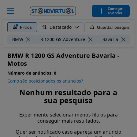
Começar
a vender
Destacado
Filtros
Guardar pesquisa
Li
BMW
R 1200 GS Adventure
Bavaria
BMW R 1200 GS Adventure Bavaria -
Motos
Número de anúncios:
0
Como são posicionados os anúncios?
Nenhum resultado para a
sua pesquisa
Experimente selecionar menos filtros para
conseguir mais resultados.
Quer ser notificado caso apareça um anúncio