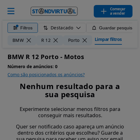
Começar
a vender
Destacado
Filtros
Guardar pesquisa
Limpar filtros
BMW
R 12
Porto
BMW R 12 Porto - Motos
Número de anúncios:
0
Como são posicionados os anúncios?
Nenhum resultado para a
sua pesquisa
Experimente selecionar menos filtros para
conseguir mais resultados.
Quer ser notificado caso apareça um anúncio
dentro dos critérios que escolheu? Guarde a
sua pequisa para receber um aviso por email.