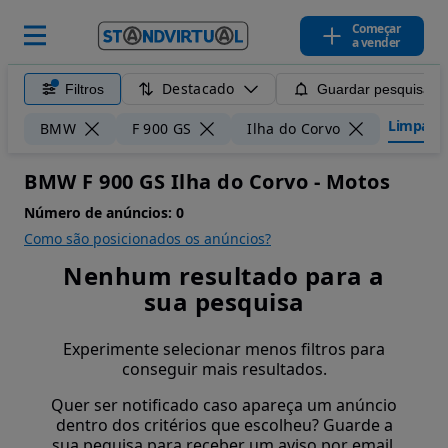
Começar
a vender
Destacado
Filtros
Guardar pesquisa
Limpar fi
BMW
F 900 GS
Ilha do Corvo
BMW F 900 GS Ilha do Corvo - Motos
Número de anúncios:
0
Como são posicionados os anúncios?
Nenhum resultado para a
sua pesquisa
Experimente selecionar menos filtros para
conseguir mais resultados.
Quer ser notificado caso apareça um anúncio
dentro dos critérios que escolheu? Guarde a
sua pequisa para receber um aviso por email.