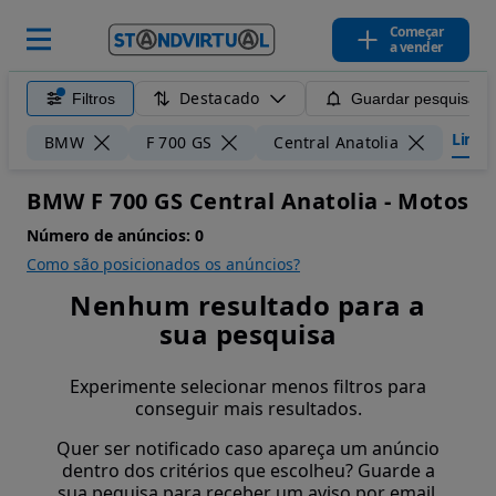
Começar
a vender
Destacado
Filtros
Guardar pesquisa
Limpar
BMW
F 700 GS
Central Anatolia
BMW F 700 GS Central Anatolia - Motos
Número de anúncios:
0
Como são posicionados os anúncios?
Nenhum resultado para a
sua pesquisa
Experimente selecionar menos filtros para
conseguir mais resultados.
Quer ser notificado caso apareça um anúncio
dentro dos critérios que escolheu? Guarde a
sua pequisa para receber um aviso por email.