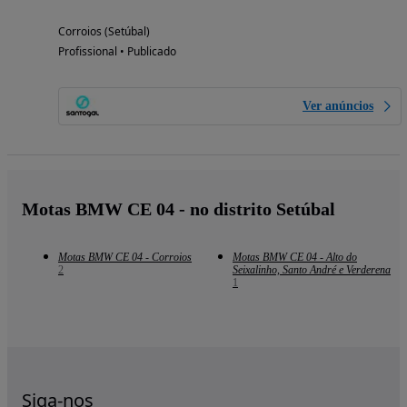
Corroios (Setúbal)
Profissional • Publicado
Ver anúncios
Motas BMW CE 04 - no distrito Setúbal
Motas BMW CE 04 - Corroios
Motas BMW CE 04 - Alto do
2
Seixalinho, Santo André e Verderena
1
Siga-nos