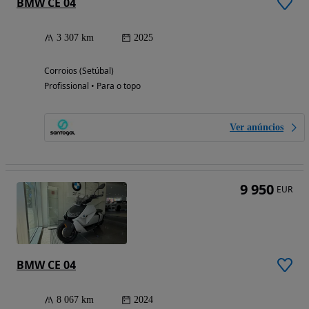
BMW CE 04
3 307 km
2025
Corroios (Setúbal)
Profissional • Para o topo
Ver anúncios
9 950
EUR
BMW CE 04
8 067 km
2024