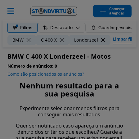
Começar
a vender
Destacado
Filtros
Guardar pesquisa
Limpar filtro
BMW
C 400 X
Londerzeel
BMW C 400 X Londerzeel - Motos
Número de anúncios:
0
Como são posicionados os anúncios?
Nenhum resultado para a
sua pesquisa
Experimente selecionar menos filtros para
conseguir mais resultados.
Quer ser notificado caso apareça um anúncio
dentro dos critérios que escolheu? Guarde a
sua pequisa para receber um aviso por email.